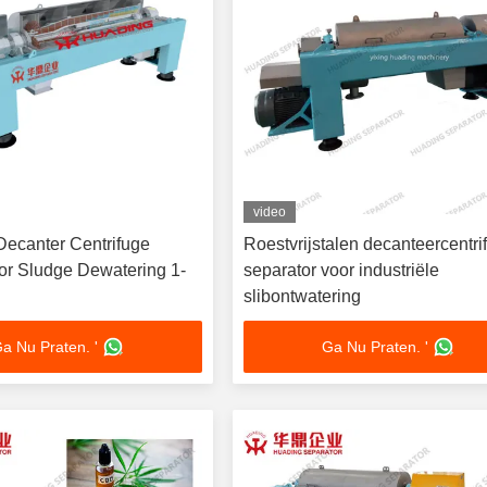
video
Decanter Centrifuge
Roestvrijstalen decanteercentri
for Sludge Dewatering 1-
separator voor industriële
slibontwatering
a Nu Praten. '
Ga Nu Praten. '