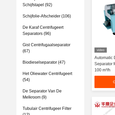
Schijfstapel
(92)
Schijfolie-Afscheider
(106)
De Karaf Centrifugeert
Separators
(96)
Gist Centrifugaalseparator
video
(67)
Automatic 
Biodieselseparator
(47)
Separator 
100 m³/h
Het Oliewater Centrifugeert
(54)
G
De Separator Van De
Melkroom
(9)
Tubulair Centrifugeer Filter
(12)