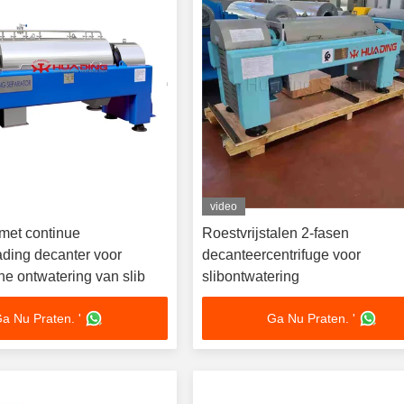
video
 met continue
Roestvrijstalen 2-fasen
ading decanter voor
decanteercentrifuge voor
he ontwatering van slib
slibontwatering
a Nu Praten. '
Ga Nu Praten. '