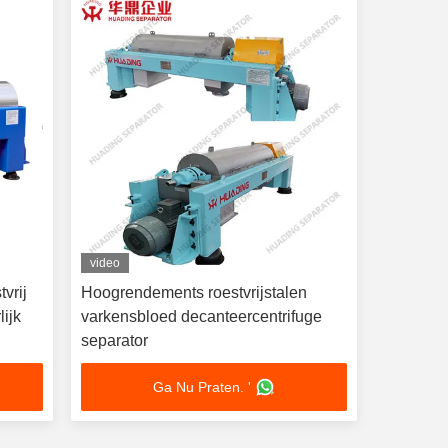
video
vrij
Hoogrendements roestvrijstalen
lijk
varkensbloed decanteercentrifuge
separator
Ga Nu Praten. '