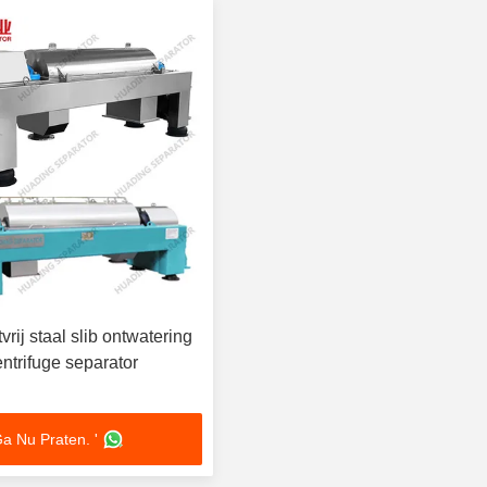
vrij staal slib ontwatering
ntrifuge separator
a Nu Praten. '