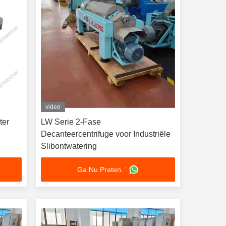
video
ter
LW Serie 2-Fase
Decanteercentrifuge voor Industriële
Slibontwatering
Ga Nu Praten. '