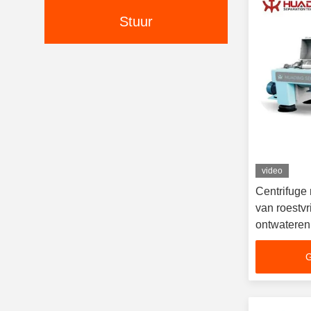
Stuur
video
Centrifuge
van roestvri
ontwateren
besturing
G