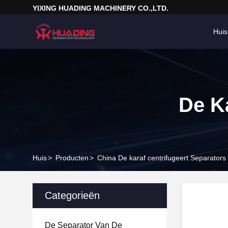
YIXING HUADING MACHINERY CO.,LTD.
Huis
De Ka
Huis
>
Producten
>
China De karaf centrifugeert Separators
Categorieën
De Separator Van De