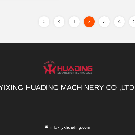
1
2
3
4
YIXING HUADING MACHINERY CO.,LTD
info@yxhuading.com