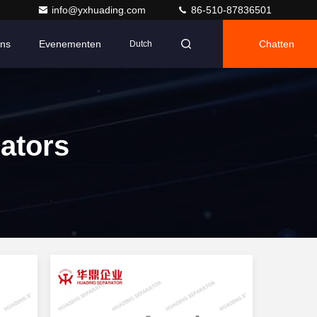
info@yxhuading.com
86-510-87836501
Ons
Evenementen
Chatten
Dutch
rators