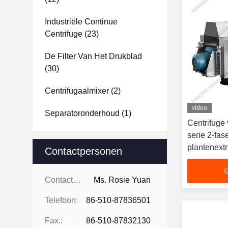
Industriële Continue
Centrifuge
(23)
De Filter Van Het Drukblad
(30)
Centrifugaalmixer
(2)
video
Separatoronderhoud
(1)
Centrifuge 
serie 2-fas
plantenextr
Contactpersonen
G
Contactpersonen:
Ms. Rosie Yuan
Telefoon:
86-510-87836501
Fax.:
86-510-87832130