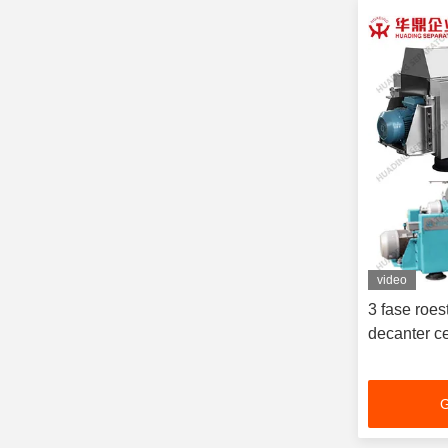
video
3 fase roest
decanter ce
G