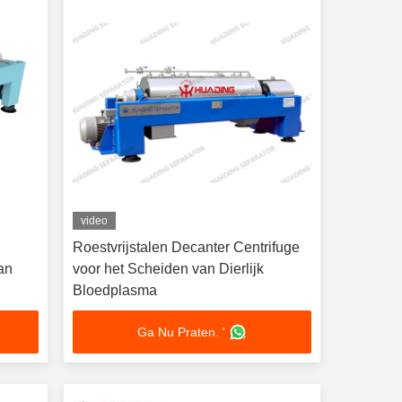
video
Roestvrijstalen Decanter Centrifuge
an
voor het Scheiden van Dierlijk
Bloedplasma
Ga Nu Praten. '