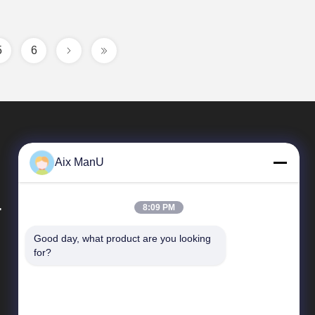
5
6
Aix ManU
.
8:09 PM
Good day, what product are you looking 
Snelle Links
for?
Profiel van het bedrijf
Fabriekstocht