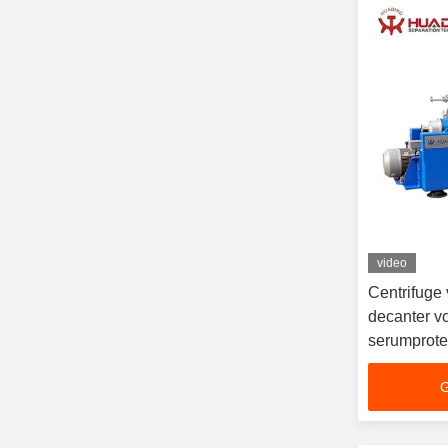
video
Centrifuge 
decanter vo
serumprote
G