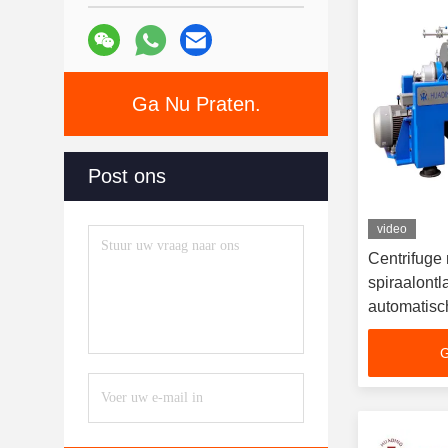
Ga Nu Praten.
Post ons
video
Centrifuge
spiraalontl
automatisc
G