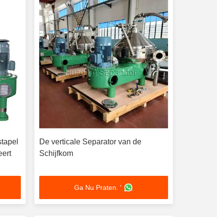
stapel
De verticale Separator van de
eert
Schijfkom
Ga Nu Praten. '