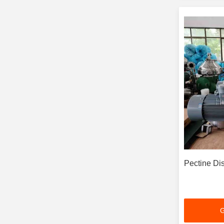
Pectine Di
G