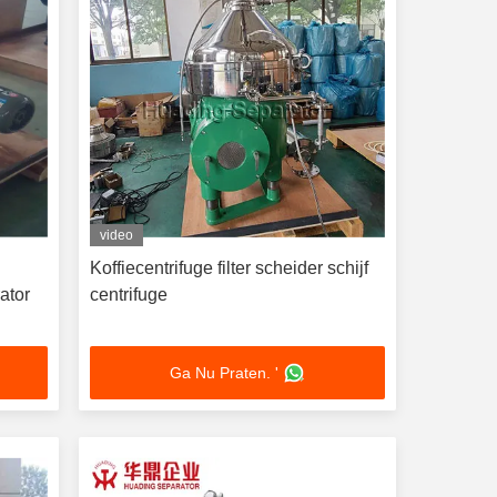
video
Koffiecentrifuge filter scheider schijf
ator
centrifuge
Ga Nu Praten. '