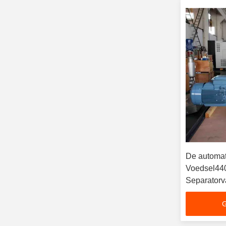
De automa
Voedsel440v
Separatorv
G