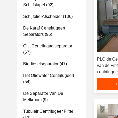
Schijfstapel
(92)
Schijfolie-Afscheider
(106)
De Karaf Centrifugeert
Separators
(96)
Gist Centrifugaalseparator
(67)
PLC de Cent
Biodieselseparator
(47)
van de Fil
centrifugee
Het Oliewater Centrifugeert
(54)
G
De Separator Van De
Melkroom
(9)
Tubulair Centrifugeer Filter
(12)