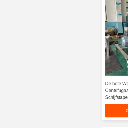
De hete Wo
Centrifuga
Schijfstape
CIP
G