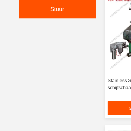
Stuur
Stainless 
schijfschaa
G