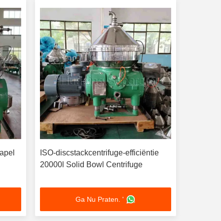
tapel
ISO-discstackcentrifuge-efficiëntie
20000l Solid Bowl Centrifuge
Ga Nu Praten. '