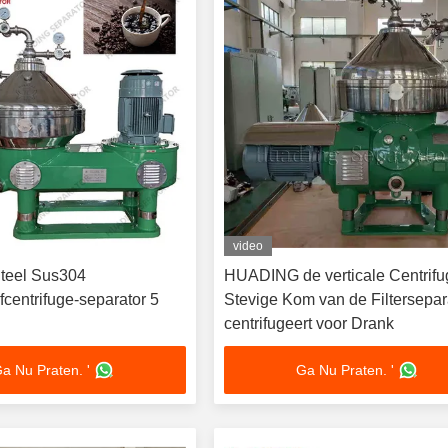
video
Steel Sus304
HUADING de verticale Centrifu
fcentrifuge-separator 5
Stevige Kom van de Filtersepar
centrifugeert voor Drank
a Nu Praten. '
Ga Nu Praten. '