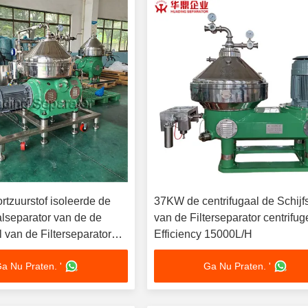
rtzuurstof isoleerde de
37KW de centrifugaal de Schijf
alseparator van de de
van de Filterseparator centrifug
l van de Filterseparator
Efficiency 15000L/H
a Nu Praten. '
Ga Nu Praten. '