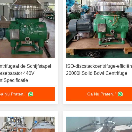
rifugaal de Schijfstapel
ISO-discstackcentrifuge-efficiën
terseparator 440V
20000l Solid Bowl Centrifuge
rt Specificatie
a Nu Praten. '
Ga Nu Praten. '