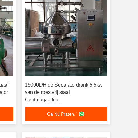
gaal
15000L/H de Separatordrank 5.5kw
ator
van de roestvrij staal
Centrifugaalfilter
Ga Nu Praten. '