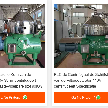
tische Kom van de
PLC de Centrifugaal de Schijfs
 Schijf centrifugeert
van de Filterseparator 440V
aste-vloeibare stof 90KW
centrifugeert Specificatie
a Nu Praten. '
Ga Nu Praten. '