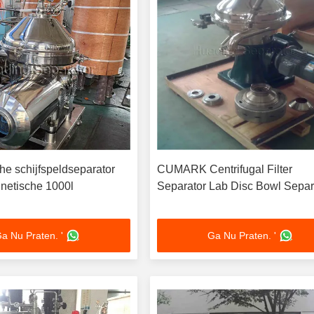
he schijfspeldseparator
CUMARK Centrifugal Filter
netische 1000l
Separator Lab Disc Bowl Separ
a Nu Praten. '
Ga Nu Praten. '