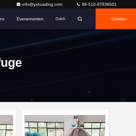
info@yxhuading.com
86-510-87836501
Ons
Evenementen
Chatten
Dutch
fuge