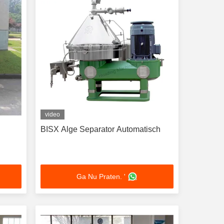
video
BISX Alge Separator Automatisch
Ga Nu Praten. '