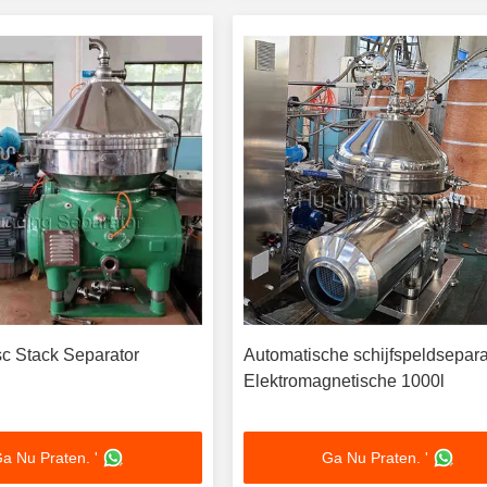
sc Stack Separator
Automatische schijfspeldsepara
Elektromagnetische 1000l
a Nu Praten. '
Ga Nu Praten. '