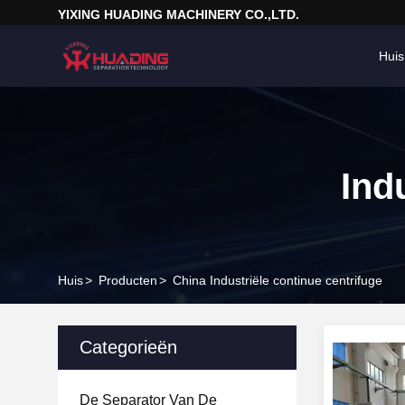
YIXING HUADING MACHINERY CO.,LTD.
Huis
Ind
Huis
>
Producten
>
China Industriële continue centrifuge
Categorieën
De Separator Van De