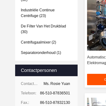
Industriële Continue
Centrifuge
(23)
De Filter Van Het Drukblad
(30)
Centrifugaalmixer
(2)
Separatoronderhoud
(1)
Automatisc
Elektromag
Contactpersonen
G
Contactpersonen:
Ms. Rosie Yuan
Telefoon:
86-510-87836501
Fax.:
86-510-87832130