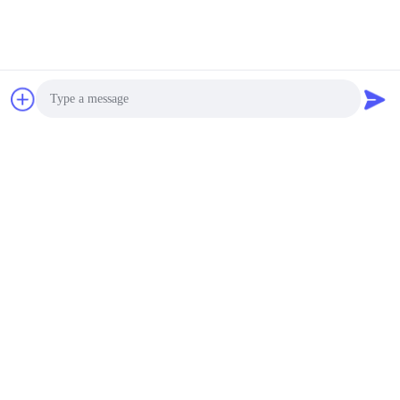
Stuur
Photo
Video Call
Audio Call
YIXING HUADING MACHINERY CO.,LTD.
info@yxhuading.com
86-510-87836501