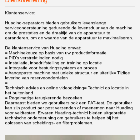
Dienstverlening
Klantenservice:
Huading-separators bieden gebruikers levenslange
serviceondersteuning gedurende de levensduur van de machine
om de prestaties en de draaitijd van de apparatuur te
garanderen, om de waarde van de apparatuur te maximaliseren.
De klantenservice van Huading omvat:
= Machinekeuze op basis van uw productinformatie
= PID's verstrekt indien nodig
= Installatie, inbedrijfstelling en training op locatie
= Integratie voor besturingssysteem en proces
= Aangepaste machine met unieke structuur en uiterlijk
= Tijdige
levering van reserveonderdelen
=
Technisch advies en online videogidsing
= Technici op locatie in
het buitenland
= Regelmatige terugkerende bezoeken
Daarnaast bieden we gebruikers ook een FAT-test. De gebruiker
kan zijn product per post verzenden of meenemen naar Huading
voor veldtesten. Ervaren Huading-technici bieden uitgebreide
technische ondersteuning om gebruikers te helpen bij het
oplossen van scheidings- en filterproblemen.