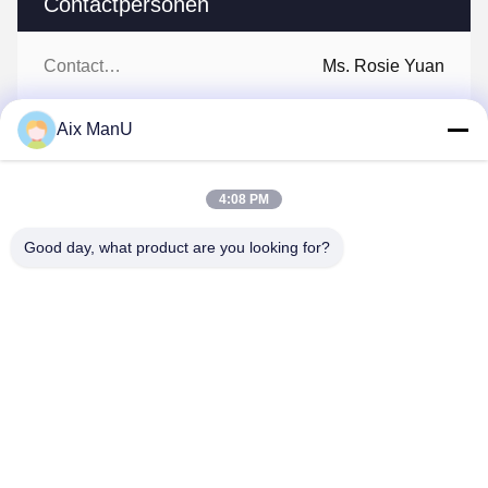
Contactpersonen
Contactpersonen:
Ms. Rosie Yuan
Telefoon:
86-510-87836501
Aix ManU
Fax.:
86-510-87832130
4:08 PM
Good day, what product are you looking for?
Ga Nu Praten.
Post ons