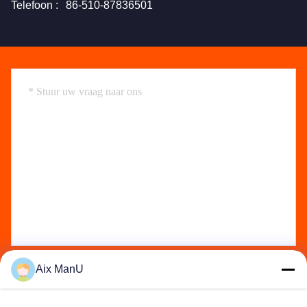
Telefoon :
86-510-87836501
Aix ManU
Send