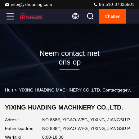
info@yxhuading.com
86-510-87836501
Chatten
Neem contact met
ons op
Huis
>
YIXING HUADING MACHINERY CO.,LTD. Contactgegevens
YIXING HUADING MACHINERY CO.,LTD.
Adres :
NO.888#, YIGAO-WEG, YIXING, JIANGSU P.R.CHINA
Fabrieksadres :
NO.888#, YIGAO-WEG, YIXING, JIANGSU P.R.CHINA
Werktijd
8:00-18:00