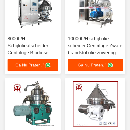
8000L/H
10000L/H schijf olie
Schijfolieafscheider
scheider Centrifuge Zware
Centrifuge Biodiesel
brandstof olie zuivering
Glycerine Scheiding met
15kW Motor SS304 Bowl
Ga Nu Praten. '
Ga Nu Praten. '
11kW Motor SS316L
Marine Grade ISO
440V Automatische
gecertificeerd
Ontlading