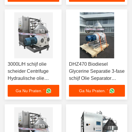
SS316L Kom 380 V 3
karretje ontwerp
Fase Ontwerp
3000L/H schijf olie
DHZ470 Biodiesel
scheider Centrifuge
Glycerine Separatie 3-fase
Hydraulische olie
schijf Olie Separator
recycling 5.5kW Motor
Glijdende zuiger
Ga Nu Praten. '
Ga Nu Praten. '
220V Draagbare
Autoontlading 37KW
Workshop Trolley
Motor
Design