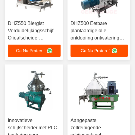
DHZ550 Biergist
DHZ500 Eetbare
Verduidelijkingsschijf
plantaardige olie
Olieafscheider
ontdooiing ontwatering
Zelfreinigende Hoge G-
schijf olieseparator
Ga Nu Praten. '
Ga Nu Praten. '
kracht 45KW
automatisch ontdooien
Brouwerijkwaliteit
30KW soja- en pinda-olie
Innovatieve
Aangepaste
schijfscheider met PLC-
zelfreinigende
besturing voor
schijvenstapel-