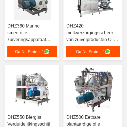
DHZ360 Marine
DHZ420
smeerolie
melkverzorgingsscheer
zuiveringsapparaat
van zuivelproducten Olie-
schijf olieseparator
separator Hermetisch
Ga Nu Praten. '
Ga Nu Praten. '
Continuous self
ontwerp CIP Compatibel
cleaning IMO
22KW voedselkwaliteit
compliance 15KW
DHZ550 Biergist
DHZ500 Eetbare
Verduidelijkingsschijf
plantaardige olie