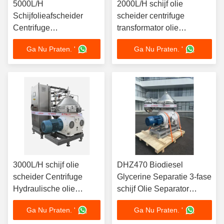
5000L/H
2000L/H schijf olie
Schijfolieafscheider
scheider centrifuge
Centrifuge
transformator olie
Smeeroliezuiveringssysteem
zuivering 4kW motor 380V
Ga Nu Praten. '
Ga Nu Praten. '
7,5 kW Motor met
vacuüm uitdroging mobiel
SS316L Kom 380 V 3
karretje ontwerp
Fase Ontwerp
3000L/H schijf olie
DHZ470 Biodiesel
scheider Centrifuge
Glycerine Separatie 3-fase
Hydraulische olie
schijf Olie Separator
recycling 5.5kW Motor
Glijdende zuiger
Ga Nu Praten. '
Ga Nu Praten. '
220V Draagbare
Autoontlading 37KW