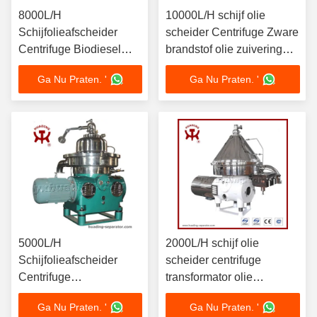
8000L/H
10000L/H schijf olie
Schijfolieafscheider
scheider Centrifuge Zware
Centrifuge Biodiesel
brandstof olie zuivering
Glycerine Scheiding met
15kW Motor SS304 Bowl
Ga Nu Praten. '
Ga Nu Praten. '
11kW Motor SS316L
Marine Grade ISO
440V Automatische
gecertificeerd
Ontlading
5000L/H
2000L/H schijf olie
Schijfolieafscheider
scheider centrifuge
Centrifuge
transformator olie
Smeeroliezuiveringssysteem
zuivering 4kW motor 380V
Ga Nu Praten. '
Ga Nu Praten. '
7,5 kW Motor met
vacuüm uitdroging mobiel