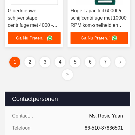
Gloednieuwe
Hoge capaciteit 6000L/u
schijvenstapel
schijfcentrifuge met 10000
centrifuge met 4000 -
RPM kom-snelheid en
10000 rpm kom-
10000 g centrifugale
Ga Nu Praten. '
Ga Nu Praten. '
snelheid en > 10.000 g
kracht voor VCO-
centrifugale kracht voor
verwerking
8 - 300 L komvolume
1
2
3
4
5
6
7
Contactpersonen
Contactpersonen:
Ms. Rosie Yuan
Telefoon:
86-510-87836501