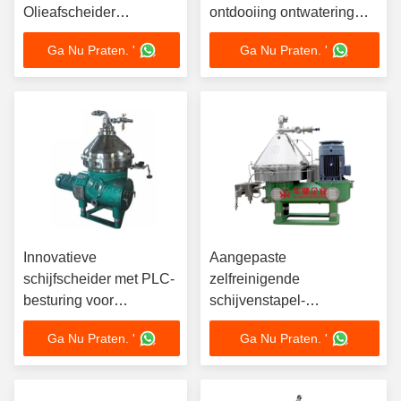
Olieafscheider
ontdooiing ontwatering
Zelfreinigende Hoge G-
schijf olieseparator
Ga Nu Praten. '
Ga Nu Praten. '
kracht 45KW
automatisch ontdooien
Brouwerijkwaliteit
30KW soja- en pinda-olie
Innovatieve
Aangepaste
schijfscheider met PLC-
zelfreinigende
besturing voor
schijvenstapel-
bierverwerking
separatorcentrifuge met
Ga Nu Praten. '
Ga Nu Praten. '
100L~10000L capaciteit
hoge centrifugale kracht
en 5 jaar garantie
voor fabrieksgebruik