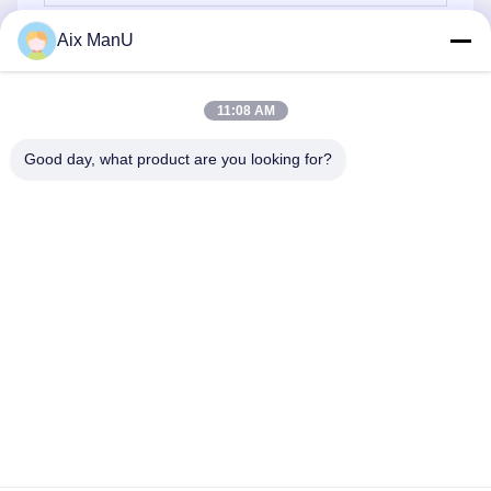
Aix ManU
Stuur
11:08 AM
Good day, what product are you looking for?
YIXING HUADING MACHINERY CO.,LTD.
info@yxhuading.com
86-510-87836501
NO.888#, YIGAO-WEG, YIXING, JIANGSU P.R.CHINA
China Goede kwaliteit de separator van de schijfstapel