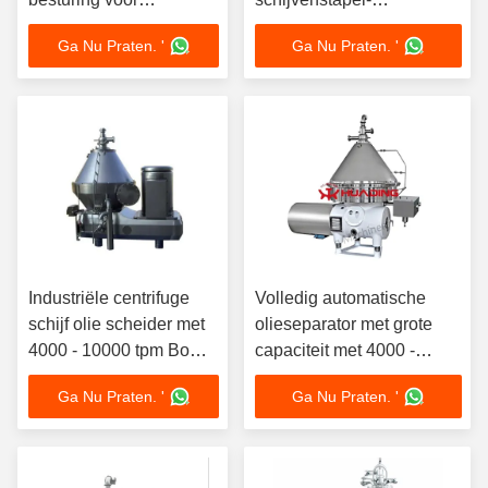
bierverwerking
separatorcentrifuge met
Ga Nu Praten. '
Ga Nu Praten. '
100L~10000L capaciteit
hoge centrifugale kracht
en 5 jaar garantie
voor fabrieksgebruik
Industriële centrifuge
Volledig automatische
schijf olie scheider met
olieseparator met grote
4000 - 10000 tpm Bowl
capaciteit met 4000 -
snelheid en > 10.000 g
10000 t/min
Ga Nu Praten. '
Ga Nu Praten. '
kracht voor 8 - 300 L
capaciteit