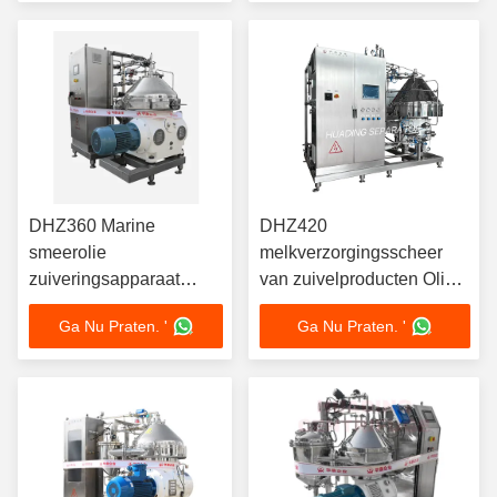
Workshop Trolley
Motor
Design
DHZ360 Marine
DHZ420
smeerolie
melkverzorgingsscheer
zuiveringsapparaat
van zuivelproducten Olie-
schijf olieseparator
separator Hermetisch
Ga Nu Praten. '
Ga Nu Praten. '
Continuous self
ontwerp CIP Compatibel
cleaning IMO
22KW voedselkwaliteit
compliance 15KW