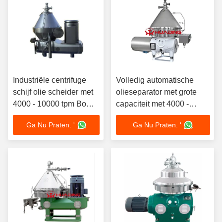
Industriële centrifuge
Volledig automatische
schijf olie scheider met
olieseparator met grote
4000 - 10000 tpm Bowl
capaciteit met 4000 -
snelheid en > 10.000 g
10000 t/min
Ga Nu Praten. '
Ga Nu Praten. '
kracht voor 8 - 300 L
capaciteit