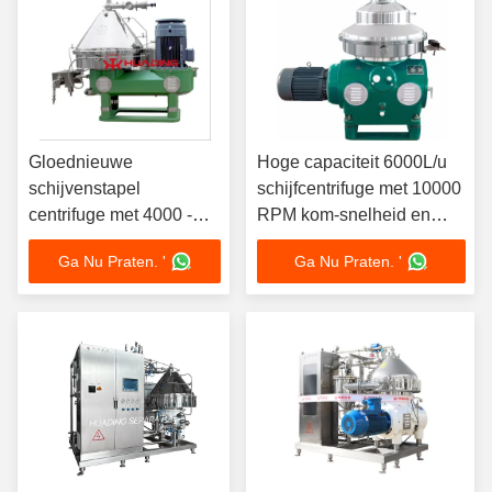
Gloednieuwe
Hoge capaciteit 6000L/u
schijvenstapel
schijfcentrifuge met 10000
centrifuge met 4000 -
RPM kom-snelheid en
10000 rpm kom-
10000 g centrifugale
Ga Nu Praten. '
Ga Nu Praten. '
snelheid en > 10.000 g
kracht voor VCO-
centrifugale kracht voor
verwerking
8 - 300 L komvolume