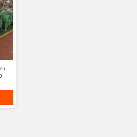
ken
D