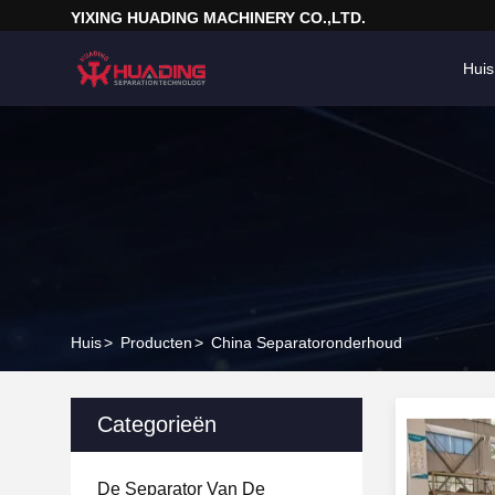
YIXING HUADING MACHINERY CO.,LTD.
Huis
Huis
>
Producten
>
China Separatoronderhoud
Categorieën
De Separator Van De