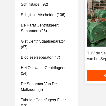
Schijfstapel
(92)
Schijfolie-Afscheider
(106)
De Karaf Centrifugeert
Separators
(96)
Gist Centrifugaalseparator
(67)
TUV de Se
Biodieselseparator
(47)
van het Se
Het Oliewater Centrifugeert
(54)
G
De Separator Van De
Melkroom
(9)
Tubulair Centrifugeer Filter
(12)