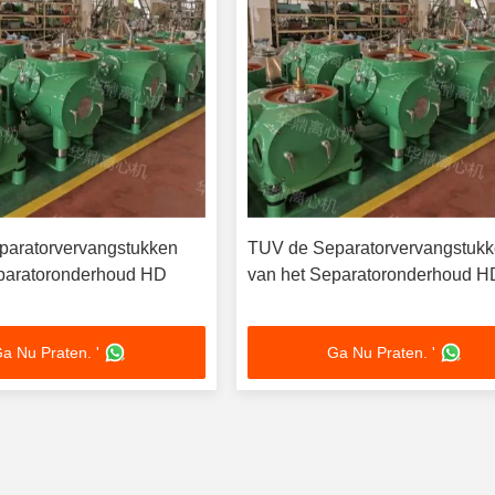
paratorvervangstukken
TUV de Separatorvervangstuk
paratoronderhoud HD
van het Separatoronderhoud H
a Nu Praten. '
Ga Nu Praten. '