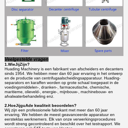
Veelgestelde vragen
1.Wie
Jij
Zijn?
Huading Machinery is een fabrikant van afscheiders en decanters
sinds 1954. We hebben meer dan 60 jaar ervaring in het ontwerp
en de productie van centrifugaalscheidingsapparatuur. Huading-
separators en karaffen worden op grote schaal toegepast in de
voedingsmiddelen-, dranken-, farmaceutische, chemische,
maritieme, olieveld-, energie-, mijnbouw-, machinebouw- en
afvalwaterbehandeling enz.
2.Hoe
Jij
gu
A
de kwaliteit beoordelen?
Wij zijn een professionele fabrikant met meer dan 60 jaar
ervaring. We hebben de meest geavanceerde apparatuur en
eersteklas werknemers. Elk van onze verwerkingsprocedures
wordt streng gecontroleerd en beschikt over het testrapport. We