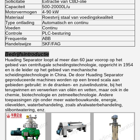
Sollicitatie
Extractie van CBD-olie
Capaciteit
500-20000L/u
Motorvermogen
4-90 kW
Materiaal
Roestvrij staal van voedingskwaliteit
Type ontlading
Automatisch en continu
Voeden
Continu
Controle
PLC-besturing
Frequentie
ABB
Handelswijze
SKF/FAG
Bedrijfsintroductie
Huading Separator loopt al meer dan 60 jaar voorop op het
gebied van centrifugale scheidingstechnologie, opgericht in 1954
en is de leider op het gebied van mechanische
scheidingstechnologie in China. De door Huading Separator
geproduceerde machines worden op een breed scala aan
gebieden gebruikt: in de dranken- en zuivelindustrie, bij het
terugwinnen en verwerken van oliën en vetten, maar ook in de
chemie, biotechnologie en zetmeeltechnologie. Andere
toepassingen zijn onder meer waterbouwkunde, energie,
olievelden, waterbehandeling, zoals afvalwaterbehandeling,
slibontwatering, enz.