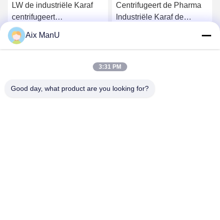
LW de industriële Karaf
Centrifugeert de Pharma
centrifugeert
Industriële Karaf de
Separators440v Vaste-
Machine van de de
Aix ManU
vloeibare stof
Plantaardige olieraffinage
Ga Nu Praten.
Ga Nu Praten.
van 90KW
3:31 PM
Good day, what product are you looking for?
YIXING HUADING MACHINERY CO.,LTD.
info@yxhuading.com
86-510-87836501
NO.888#, YIGAO-WEG, YIXING, JIANGSU P.R.CHINA