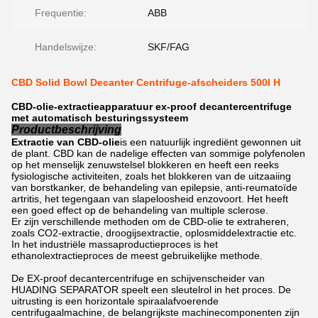
Frequentie:
ABB
Handelswijze:
SKF/FAG
CBD Solid Bowl Decanter Centrifuge-afscheiders 500l H
CBD-olie-extractieapparatuur ex-proof decantercentrifuge
met automatisch besturingssysteem
Productbeschrijving
Extractie van CBD-olie
is een natuurlijk ingrediënt gewonnen uit
de plant. CBD kan de nadelige effecten van sommige polyfenolen
op het menselijk zenuwstelsel blokkeren en heeft een reeks
fysiologische activiteiten, zoals het blokkeren van de uitzaaiing
van borstkanker, de behandeling van epilepsie, anti-reumatoïde
artritis, het tegengaan van slapeloosheid enzovoort. Het heeft
een goed effect op de behandeling van multiple sclerose.
Er zijn verschillende methoden om de CBD-olie te extraheren,
zoals CO2-extractie, droogijsextractie, oplosmiddelextractie etc.
In het industriële massaproductieproces is het
ethanolextractieproces de meest gebruikelijke methode.
De EX-proof decantercentrifuge en schijvenscheider van
HUADING SEPARATOR speelt een sleutelrol in het proces. De
uitrusting is een horizontale spiraalafvoerende
centrifugaalmachine, de belangrijkste machinecomponenten zijn