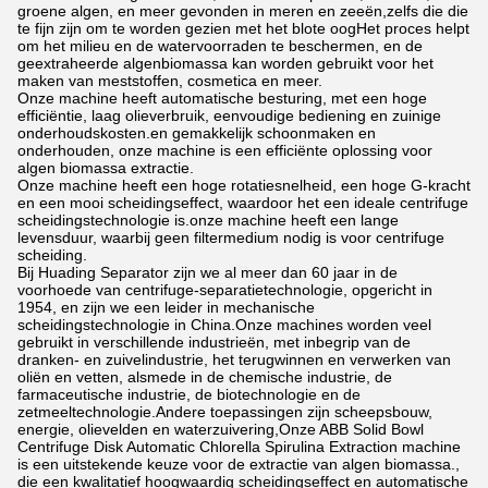
groene algen, en meer gevonden in meren en zeeën,zelfs die die
te fijn zijn om te worden gezien met het blote oogHet proces helpt
om het milieu en de watervoorraden te beschermen, en de
geextraheerde algenbiomassa kan worden gebruikt voor het
maken van meststoffen, cosmetica en meer.
Onze machine heeft automatische besturing, met een hoge
efficiëntie, laag olieverbruik, eenvoudige bediening en zuinige
onderhoudskosten.en gemakkelijk schoonmaken en
onderhouden, onze machine is een efficiënte oplossing voor
algen biomassa extractie.
Onze machine heeft een hoge rotatiesnelheid, een hoge G-kracht
en een mooi scheidingseffect, waardoor het een ideale centrifuge
scheidingstechnologie is.onze machine heeft een lange
levensduur, waarbij geen filtermedium nodig is voor centrifuge
scheiding.
Bij Huading Separator zijn we al meer dan 60 jaar in de
voorhoede van centrifuge-separatietechnologie, opgericht in
1954, en zijn we een leider in mechanische
scheidingstechnologie in China.Onze machines worden veel
gebruikt in verschillende industrieën, met inbegrip van de
dranken- en zuivelindustrie, het terugwinnen en verwerken van
oliën en vetten, alsmede in de chemische industrie, de
farmaceutische industrie, de biotechnologie en de
zetmeeltechnologie.Andere toepassingen zijn scheepsbouw,
energie, olievelden en waterzuivering,Onze ABB Solid Bowl
Centrifuge Disk Automatic Chlorella Spirulina Extraction machine
is een uitstekende keuze voor de extractie van algen biomassa.,
die een kwalitatief hoogwaardig scheidingseffect en automatische