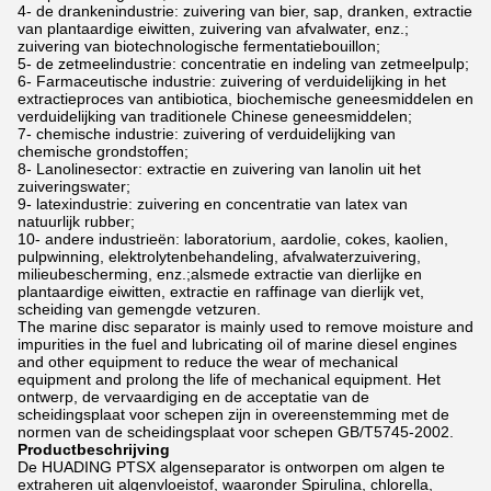
4- de drankenindustrie: zuivering van bier, sap, dranken, extractie
van plantaardige eiwitten, zuivering van afvalwater, enz.;
zuivering van biotechnologische fermentatiebouillon;
5- de zetmeelindustrie: concentratie en indeling van zetmeelpulp;
6- Farmaceutische industrie: zuivering of verduidelijking in het
extractieproces van antibiotica, biochemische geneesmiddelen en
verduidelijking van traditionele Chinese geneesmiddelen;
7- chemische industrie: zuivering of verduidelijking van
chemische grondstoffen;
8- Lanolinesector: extractie en zuivering van lanolin uit het
zuiveringswater;
9- latexindustrie: zuivering en concentratie van latex van
natuurlijk rubber;
10- andere industrieën: laboratorium, aardolie, cokes, kaolien,
pulpwinning, elektrolytenbehandeling, afvalwaterzuivering,
milieubescherming, enz.;alsmede extractie van dierlijke en
plantaardige eiwitten, extractie en raffinage van dierlijk vet,
scheiding van gemengde vetzuren.
The marine disc separator is mainly used to remove moisture and
impurities in the fuel and lubricating oil of marine diesel engines
and other equipment to reduce the wear of mechanical
equipment and prolong the life of mechanical equipment. Het
ontwerp, de vervaardiging en de acceptatie van de
scheidingsplaat voor schepen zijn in overeenstemming met de
normen van de scheidingsplaat voor schepen GB/T5745-2002.
Productbeschrijving
De HUADING PTSX algenseparator is ontworpen om algen te
extraheren uit algenvloeistof, waaronder Spirulina, chlorella,