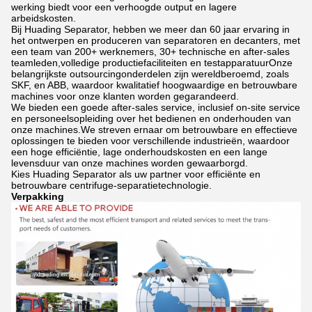
werking biedt voor een verhoogde output en lagere
arbeidskosten.
Bij Huading Separator, hebben we meer dan 60 jaar ervaring in
het ontwerpen en produceren van separatoren en decanters, met
een team van 200+ werknemers, 30+ technische en after-sales
teamleden,volledige productiefaciliteiten en testapparatuurOnze
belangrijkste outsourcingonderdelen zijn wereldberoemd, zoals
SKF, en ABB, waardoor kwalitatief hoogwaardige en betrouwbare
machines voor onze klanten worden gegarandeerd.
We bieden een goede after-sales service, inclusief on-site service
en personeelsopleiding over het bedienen en onderhouden van
onze machines.We streven ernaar om betrouwbare en effectieve
oplossingen te bieden voor verschillende industrieën, waardoor
een hoge efficiëntie, lage onderhoudskosten en een lange
levensduur van onze machines worden gewaarborgd.
Kies Huading Separator als uw partner voor efficiënte en
betrouwbare centrifuge-separatietechnologie.
Verpakking