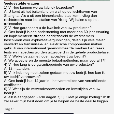
Veelgestelde vragen
1) V: Hoe kunnen we uw fabriek bezoeken?
A: U komt uit het buitenland en u zit op de luchthaven van
Shanghai. Als u uit een binnenlandse stad komt, vlieg dan
rechtstreeks naar het station van Yixing. Wij halen u op het
treinstation.
2) V: Hoe garandeert u de kwaliteit van uw producten?
A: Ons bedrijf is een onderneming met meer dan 60 jaar ervaring
en implementeert strenge bedrijfsbeleid.de werknemers
beschikken over exploitatievergunningen, delen zijn vele malen
verwerkt en transmissie- en elektrische componenten maken
gebruik van internationaal gerenommeerde merken.Een reeks
tests en inspecties worden uitgevoerd in de gehele productiefase.
3) V: Welke betaalmethoden accepteert uw bedrijf?
A: We accepteren de meeste betaalmethoden, maar vooral T/T.
4) V: Hoe lang is de garantieperiode van uw producten?
A: 12 maanden.
5) V: Ik heb nog nooit zaken gedaan met uw bedrijf, hoe kan ik
uw bedrijf vertrouwen?
A: Ons bedrijf is al 14 jaar in , het verstrekken van verschillende
certificaten
6) V: Wat zijn de verzendvoorwaarden en levertijden van uw
bedrijf?
A: elk is aangepast 60-90 dagen 7) Q: Geef je enige korting? A: Ik
zal zeker mijn best doen om je te helpen de beste deal te krijgen
Tags: