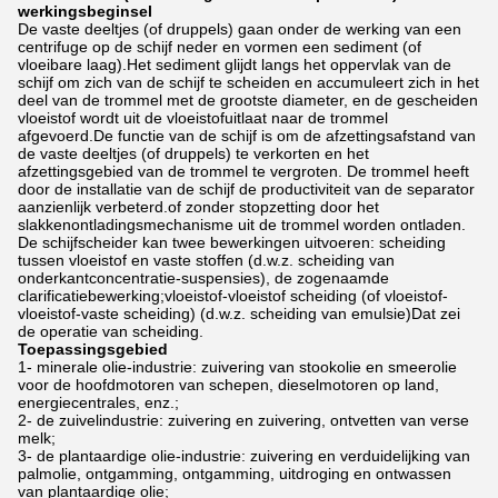
werkingsbeginsel
De vaste deeltjes (of druppels) gaan onder de werking van een
centrifuge op de schijf neder en vormen een sediment (of
vloeibare laag).Het sediment glijdt langs het oppervlak van de
schijf om zich van de schijf te scheiden en accumuleert zich in het
deel van de trommel met de grootste diameter, en de gescheiden
vloeistof wordt uit de vloeistofuitlaat naar de trommel
afgevoerd.De functie van de schijf is om de afzettingsafstand van
de vaste deeltjes (of druppels) te verkorten en het
afzettingsgebied van de trommel te vergroten. De trommel heeft
door de installatie van de schijf de productiviteit van de separator
aanzienlijk verbeterd.of zonder stopzetting door het
slakkenontladingsmechanisme uit de trommel worden ontladen.
De schijfscheider kan twee bewerkingen uitvoeren: scheiding
tussen vloeistof en vaste stoffen (d.w.z. scheiding van
onderkantconcentratie-suspensies), de zogenaamde
clarificatiebewerking;vloeistof-vloeistof scheiding (of vloeistof-
vloeistof-vaste scheiding) (d.w.z. scheiding van emulsie)Dat zei
de operatie van scheiding.
Toepassingsgebied
1- minerale olie-industrie: zuivering van stookolie en smeerolie
voor de hoofdmotoren van schepen, dieselmotoren op land,
energiecentrales, enz.;
2- de zuivelindustrie: zuivering en zuivering, ontvetten van verse
melk;
3- de plantaardige olie-industrie: zuivering en verduidelijking van
palmolie, ontgamming, ontgamming, uitdroging en ontwassen
van plantaardige olie;