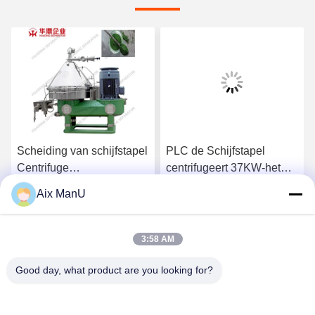
Scheiding van schijfstapel
PLC de Schijfstapel
Centrifuge
centrifugeert 37KW-het
stoffenscheiding
Materiaal van de Vaste-
Aix ManU
vloeibare stofscheiding
Ga Nu Praten.
Ga Nu Praten.
3:58 AM
Good day, what product are you looking for?