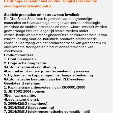
Centrifuge-separator met continu schijfstapel voor de
voedingsmiddelenindustrie
Stabiele prestaties en betrouwbare kwaliteit
De Disc Stack Separator is gemaakt van hoogwaardige
materialen en is vervaardigd met geavanceerde technologie,
waardoor de stabiele prestaties en betrouwbare kwaliteit worden
gewaarborgd.Het kan lange tijd stabiel werken onder
verschillende werkomstandighedenDeze betrouwbaarheid is van
cruciaal belang voor de industriële productie.omdat het de
continue voortgang van het productieproces kan garanderen en
onverwachte storingen en productieonderbrekingen kan
voorkomen.
Productvoordeel
1. Continu voeden
2. Hoge scheiding factor
3Automatische afvalontlading
4Een beknopt ontwerp zonder veelvuldig wassen
5. Hydraulische koppelingen met langere bediening
6Automatische besturing van het PLC-systeem
Gerelateerd criterium
1. Kwaliteitsgarantiesysteem van ISO9001-2000
2. JB/T502-2004 normen
3Een jaar garantie.
4Levenslang dienst.
5. 2006/42/EG (machines)
6. 2014/35/EU (laagspanning)
7. 2014/30/EU (elektromagnetische compatibiliteit)