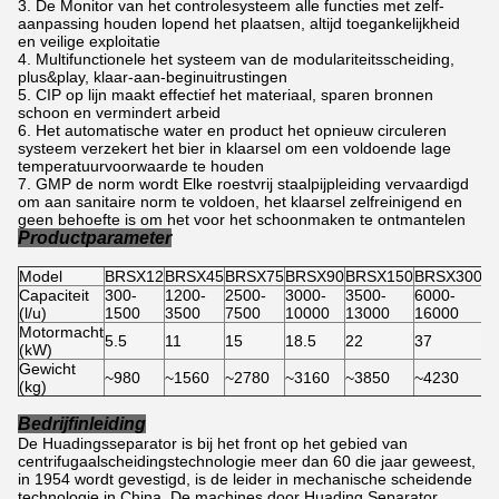
De Monitor van het controlesysteem alle functies met zelf-
aanpassing houden lopend het plaatsen, altijd toegankelijkheid
en veilige exploitatie
Multifunctionele het systeem van de modulariteitsscheiding,
plus&play, klaar-aan-beginuitrustingen
CIP op lijn maakt effectief het materiaal, sparen bronnen
schoon en vermindert arbeid
Het automatische water en product het opnieuw circuleren
systeem verzekert het bier in klaarsel om een voldoende lage
temperatuurvoorwaarde te houden
GMP de norm wordt Elke roestvrij staalpijpleiding vervaardigd
om aan sanitaire norm te voldoen, het klaarsel zelfreinigend en
geen behoefte is om het voor het schoonmaken te ontmantelen
Productparameter
Model
BRSX12
BRSX45
BRSX75
BRSX90
BRSX150
BRSX300
Capaciteit
300-
1200-
2500-
3000-
3500-
6000-
(l/u)
1500
3500
7500
10000
13000
16000
Motormacht
5.5
11
15
18.5
22
37
(kW)
Gewicht
~980
~1560
~2780
~3160
~3850
~4230
(kg)
Bedrijfinleiding
De Huadingsseparator is bij het front op het gebied van
centrifugaalscheidingstechnologie meer dan 60 die jaar geweest,
in 1954 wordt gevestigd, is de leider in mechanische scheidende
technologie in China. De machines door Huading Separator