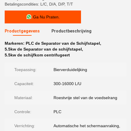
Betalingscondities: L/C, D/A, D/P, T/T
Ga Nu Praten.
Productgegevens
Productbeschrijving
Markeren:
PLC de Separator van de Schijfstapel
,
5.5kw de Separator van de schijfstapel
,
5.5kw de schijfkom centrifugeert
Toepassing:
Bierverduidelijking
Capaciteit:
300-16000 L/U
Materiaal:
Roestvrije stel van de voedselrang
Controle:
PLC
Verrichting:
Automatische het schermaanraking,