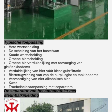
Typische toepassing
Hete wortscheiding
De scheiding van het bostelwort
Koude wortscheiding
Groene bierscheiding
Groene bierverduidelijking met toevoeging van
gist/tankbodems
Verduidelijking van bier vóór kieselguhrfiltratie
Bierterugwinning van van de surplusgist en tank bodems
Vervaardiging van niet-alkoholisch bier
Kwas
Troebelheidsaanpassing met separators
De separator van het ambachtbier met
steunbalkinleiding