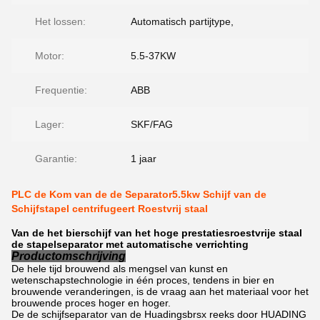
Het lossen:
Automatisch partijtype,
Motor:
5.5-37KW
Frequentie:
ABB
Lager:
SKF/FAG
Garantie:
1 jaar
PLC de Kom van de de Separator5.5kw Schijf van de
Schijfstapel centrifugeert Roestvrij staal
Van de het bierschijf van het hoge prestatiesroestvrije staal
de stapelseparator met automatische verrichting
Productomschrijving
De hele tijd brouwend als mengsel van kunst en
wetenschapstechnologie in één proces, tendens in bier en
brouwende veranderingen, is de vraag aan het materiaal voor het
brouwende proces hoger en hoger.
De de schijfseparator van de Huadingsbrsx reeks door HUADING