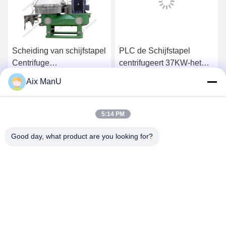
Scheiding van schijfstapel
PLC de Schijfstapel
Centrifuge
centrifugeert 37KW-het
stoffenscheiding
Materiaal van de Vaste-
Aix ManU
vloeibare stofscheiding
Ga Nu Praten.
Ga Nu Praten.
5:14 PM
Good day, what product are you looking for?
YIXING HUADING MACHINERY CO.,LTD.
info@yxhuading.com
86-510-87836501