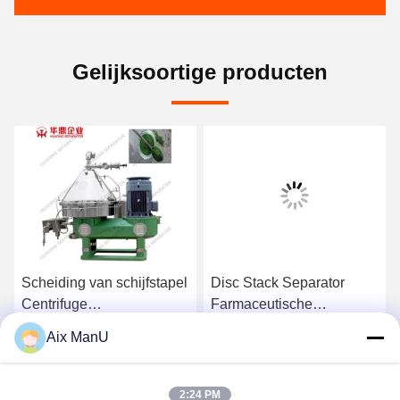
Gelijksoortige producten
Scheiding van schijfstapel
Disc Stack Separator
Centrifuge
Farmaceutische
stoffenscheiding
biotechnologie Vaccin
Aix ManU
Ga Nu Praten.
Ga Nu Praten.
2:24 PM