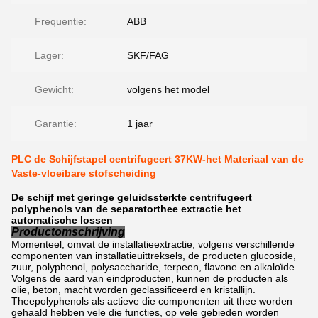
Frequentie:
ABB
Lager:
SKF/FAG
Gewicht:
volgens het model
Garantie:
1 jaar
PLC de Schijfstapel centrifugeert 37KW-het Materiaal van de
Vaste-vloeibare stofscheiding
De schijf met geringe geluidssterkte centrifugeert
polyphenols van de separatorthee extractie het
automatische lossen
Productomschrijving
Momenteel, omvat de installatieextractie, volgens verschillende
componenten van installatieuittreksels, de producten glucoside,
zuur, polyphenol, polysaccharide, terpeen, flavone en alkaloïde.
Volgens de aard van eindproducten, kunnen de producten als
olie, beton, macht worden geclassificeerd en kristallijn.
Theepolyphenols als actieve die componenten uit thee worden
gehaald hebben vele die functies, op vele gebieden worden