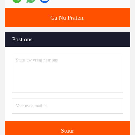
Ga Nu Praten.
Post ons
Stuur