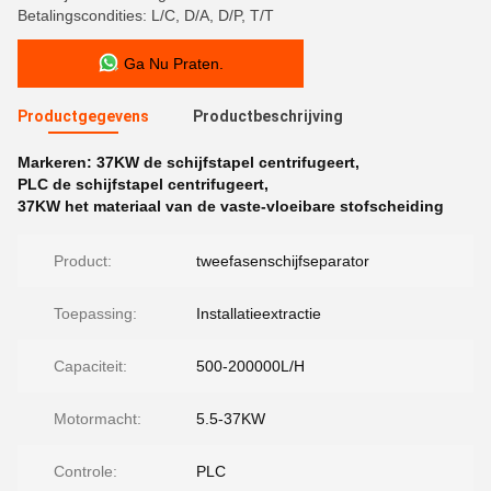
Betalingscondities: L/C, D/A, D/P, T/T
Ga Nu Praten.
Productgegevens
Productbeschrijving
Markeren:
37KW de schijfstapel centrifugeert
,
PLC de schijfstapel centrifugeert
,
37KW het materiaal van de vaste-vloeibare stofscheiding
Product:
tweefasenschijfseparator
Toepassing:
Installatieextractie
Capaciteit:
500-200000L/H
Motormacht:
5.5-37KW
Controle:
PLC