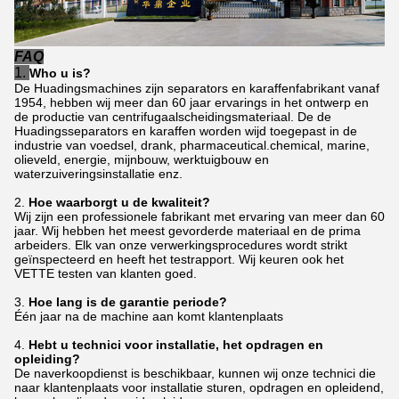
FAQ
1.
Who u is?
De Huadingsmachines zijn separators en karaffenfabrikant vanaf
1954, hebben wij meer dan 60 jaar ervarings in het ontwerp en
de productie van centrifugaalscheidingsmateriaal. De de
Huadingsseparators en karaffen worden wijd toegepast in de
industrie van voedsel, drank, pharmaceutical.chemical, marine,
olieveld, energie, mijnbouw, werktuigbouw en
waterzuiveringsinstallatie enz.
2.
Hoe waarborgt u de kwaliteit?
Wij zijn een professionele fabrikant met ervaring van meer dan 60
jaar. Wij hebben het meest gevorderde materiaal en de prima
arbeiders. Elk van onze verwerkingsprocedures wordt strikt
geïnspecteerd en heeft het testrapport. Wij keuren ook het
VETTE testen van klanten goed.
3.
Hoe lang is de garantie periode?
Één jaar na de machine aan komt klantenplaats
4.
Hebt u technici voor installatie, het opdragen en
opleiding?
De naverkoopdienst is beschikbaar, kunnen wij onze technici die
naar klantenplaats voor installatie sturen, opdragen en opleidend,