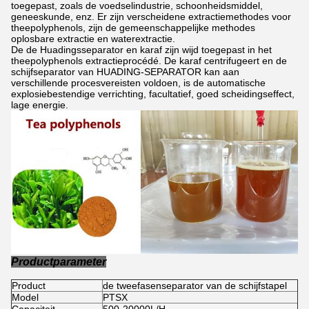
toegepast, zoals de voedselindustrie, schoonheidsmiddel,
geneeskunde, enz. Er zijn verscheidene extractiemethodes voor
theepolyphenols, zijn de gemeenschappelijke methodes
oplosbare extractie en waterextractie.
De de Huadingsseparator en karaf zijn wijd toegepast in het
theepolyphenols extractieprocédé. De karaf centrifugeert en de
schijfseparator van HUADING-SEPARATOR kan aan
verschillende procesvereisten voldoen, is de automatische
explosiebestendige verrichting, facultatief, goed scheidingseffect,
lage energie.
Productparameter
Product
de tweefasenseparator van de schijfstapel
Model
PTSX