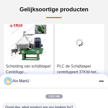
Gelijksoortige producten
Scheiding van schijfstapel
PLC de Schijfstapel
Centrifuge
centrifugeert 37KW-het
stoffenscheiding
Materiaal van de Vaste-
Aix ManU
vloeibare stofscheiding
Ga Nu Praten.
Ga Nu Praten.
3:03 AM
Good day, what product are you looking for?