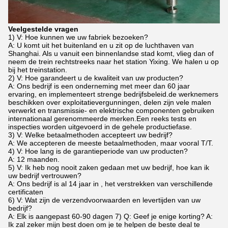
Veelgestelde vragen
1) V: Hoe kunnen we uw fabriek bezoeken?
A: U komt uit het buitenland en u zit op de luchthaven van
Shanghai. Als u vanuit een binnenlandse stad komt, vlieg dan of
neem de trein rechtstreeks naar het station Yixing. We halen u op
bij het treinstation.
2) V: Hoe garandeert u de kwaliteit van uw producten?
A: Ons bedrijf is een onderneming met meer dan 60 jaar
ervaring, en implementeert strenge bedrijfsbeleid.de werknemers
beschikken over exploitatievergunningen, delen zijn vele malen
verwerkt en transmissie- en elektrische componenten gebruiken
internationaal gerenommeerde merken.Een reeks tests en
inspecties worden uitgevoerd in de gehele productiefase.
3) V: Welke betaalmethoden accepteert uw bedrijf?
A: We accepteren de meeste betaalmethoden, maar vooral T/T.
4) V: Hoe lang is de garantieperiode van uw producten?
A: 12 maanden.
5) V: Ik heb nog nooit zaken gedaan met uw bedrijf, hoe kan ik
uw bedrijf vertrouwen?
A: Ons bedrijf is al 14 jaar in , het verstrekken van verschillende
certificaten
6) V: Wat zijn de verzendvoorwaarden en levertijden van uw
bedrijf?
A: Elk is aangepast 60-90 dagen 7) Q: Geef je enige korting? A:
Ik zal zeker mijn best doen om je te helpen de beste deal te