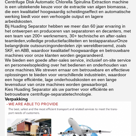
Centrifuge Disk Automatic Chlorella Spirulina Extraction machine
is een uitstekende keuze voor de extractie van algen biomassa.,
die een kwalitatief hoogwaardig scheidingseffect en automatische
werking biedt voor een verhoogde output en lagere
arbeidskosten.
Bij Huading Separator hebben we meer dan 60 jaar ervaring in
het ontwerpen en produceren van separatoren en decanters, met
een team van 200+ werknemers, 30+ technische en after-sales
teamleden,volledige productiefaciliteiten en testapparatuurOnze
belangrijkste outsourcingonderdelen zijn wereldberoemd, zoals
SKF, en ABB, waardoor kwalitatief hoogwaardige en betrouwbare
machines voor onze klanten worden gegarandeerd.
We bieden een goede after-sales service, inclusief on-site service
en personeelsopleiding over het bedienen en onderhouden van
onze machines.We streven ernaar om betrouwbare en effectieve
oplossingen te bieden voor verschillende industrieën, waardoor
een hoge efficiëntie, lage onderhoudskosten en een lange
levensduur van onze machines worden gewaarborgd.
Kies Huading Separator als uw partner voor efficiënte en
betrouwbare centrifuge-separatietechnologie.
Verpakking