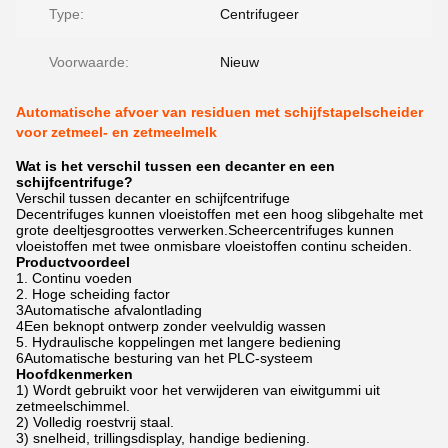
Type:
Centrifugeer
Voorwaarde:
Nieuw
Automatische afvoer van residuen met schijfstapelscheider
voor zetmeel- en zetmeelmelk
Wat is het verschil tussen een decanter en een
schijfcentrifuge?
Verschil tussen decanter en schijfcentrifuge
Decentrifuges kunnen vloeistoffen met een hoog slibgehalte met
grote deeltjesgroottes verwerken.Scheercentrifuges kunnen
vloeistoffen met twee onmisbare vloeistoffen continu scheiden.
Productvoordeel
1. Continu voeden
2. Hoge scheiding factor
3Automatische afvalontlading
4Een beknopt ontwerp zonder veelvuldig wassen
5. Hydraulische koppelingen met langere bediening
6Automatische besturing van het PLC-systeem
Hoofdkenmerken
1) Wordt gebruikt voor het verwijderen van eiwitgummi uit
zetmeelschimmel.
2) Volledig roestvrij staal.
3) snelheid, trillingsdisplay, handige bediening.