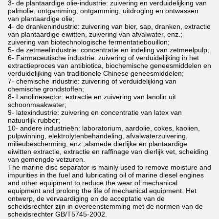
3- de plantaardige olie-industrie: zuivering en verduidelijking van
palmolie, ontgamming, ontgamming, uitdroging en ontwassen
van plantaardige olie;
4- de drankenindustrie: zuivering van bier, sap, dranken, extractie
van plantaardige eiwitten, zuivering van afvalwater, enz.;
zuivering van biotechnologische fermentatiebouillon;
5- de zetmeelindustrie: concentratie en indeling van zetmeelpulp;
6- Farmaceutische industrie: zuivering of verduidelijking in het
extractieproces van antibiotica, biochemische geneesmiddelen en
verduidelijking van traditionele Chinese geneesmiddelen;
7- chemische industrie: zuivering of verduidelijking van
chemische grondstoffen;
8- Lanolinesector: extractie en zuivering van lanolin uit
schoonmaakwater;
9- latexindustrie: zuivering en concentratie van latex van
natuurlijk rubber;
10- andere industrieën: laboratorium, aardolie, cokes, kaolien,
pulpwinning, elektrolytenbehandeling, afvalwaterzuivering,
milieubescherming, enz.;alsmede dierlijke en plantaardige
eiwitten extractie, extractie en raffinage van dierlijk vet, scheiding
van gemengde vetzuren.
The marine disc separator is mainly used to remove moisture and
impurities in the fuel and lubricating oil of marine diesel engines
and other equipment to reduce the wear of mechanical
equipment and prolong the life of mechanical equipment. Het
ontwerp, de vervaardiging en de acceptatie van de
scheidsrechter zijn in overeenstemming met de normen van de
scheidsrechter GB/T5745-2002.