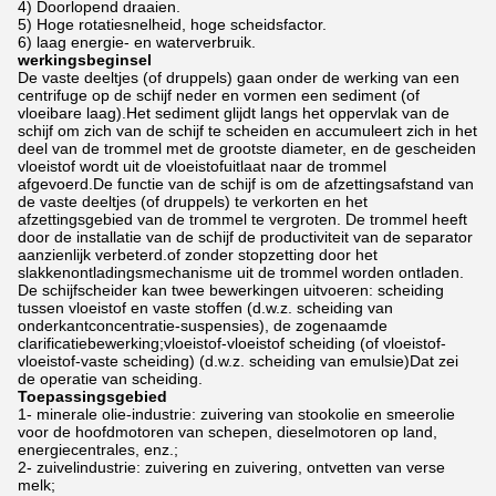
4) Doorlopend draaien.
5) Hoge rotatiesnelheid, hoge scheidsfactor.
6) laag energie- en waterverbruik.
werkingsbeginsel
De vaste deeltjes (of druppels) gaan onder de werking van een
centrifuge op de schijf neder en vormen een sediment (of
vloeibare laag).Het sediment glijdt langs het oppervlak van de
schijf om zich van de schijf te scheiden en accumuleert zich in het
deel van de trommel met de grootste diameter, en de gescheiden
vloeistof wordt uit de vloeistofuitlaat naar de trommel
afgevoerd.De functie van de schijf is om de afzettingsafstand van
de vaste deeltjes (of druppels) te verkorten en het
afzettingsgebied van de trommel te vergroten. De trommel heeft
door de installatie van de schijf de productiviteit van de separator
aanzienlijk verbeterd.of zonder stopzetting door het
slakkenontladingsmechanisme uit de trommel worden ontladen.
De schijfscheider kan twee bewerkingen uitvoeren: scheiding
tussen vloeistof en vaste stoffen (d.w.z. scheiding van
onderkantconcentratie-suspensies), de zogenaamde
clarificatiebewerking;vloeistof-vloeistof scheiding (of vloeistof-
vloeistof-vaste scheiding) (d.w.z. scheiding van emulsie)Dat zei
de operatie van scheiding.
Toepassingsgebied
1- minerale olie-industrie: zuivering van stookolie en smeerolie
voor de hoofdmotoren van schepen, dieselmotoren op land,
energiecentrales, enz.;
2- zuivelindustrie: zuivering en zuivering, ontvetten van verse
melk;