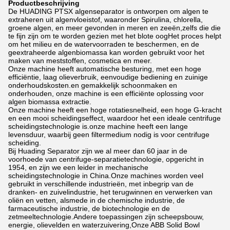
Productbeschrijving
De HUADING PTSX algenseparator is ontworpen om algen te
extraheren uit algenvloeistof, waaronder Spirulina, chlorella,
groene algen, en meer gevonden in meren en zeeën,zelfs die die
te fijn zijn om te worden gezien met het blote oogHet proces helpt
om het milieu en de watervoorraden te beschermen, en de
geextraheerde algenbiomassa kan worden gebruikt voor het
maken van meststoffen, cosmetica en meer.
Onze machine heeft automatische besturing, met een hoge
efficiëntie, laag olieverbruik, eenvoudige bediening en zuinige
onderhoudskosten.en gemakkelijk schoonmaken en
onderhouden, onze machine is een efficiënte oplossing voor
algen biomassa extractie.
Onze machine heeft een hoge rotatiesnelheid, een hoge G-kracht
en een mooi scheidingseffect, waardoor het een ideale centrifuge
scheidingstechnologie is.onze machine heeft een lange
levensduur, waarbij geen filtermedium nodig is voor centrifuge
scheiding.
Bij Huading Separator zijn we al meer dan 60 jaar in de
voorhoede van centrifuge-separatietechnologie, opgericht in
1954, en zijn we een leider in mechanische
scheidingstechnologie in China.Onze machines worden veel
gebruikt in verschillende industrieën, met inbegrip van de
dranken- en zuivelindustrie, het terugwinnen en verwerken van
oliën en vetten, alsmede in de chemische industrie, de
farmaceutische industrie, de biotechnologie en de
zetmeeltechnologie.Andere toepassingen zijn scheepsbouw,
energie, olievelden en waterzuivering,Onze ABB Solid Bowl