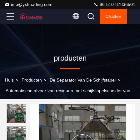
info@yxhuading.com
86-510-87836501
Chatten
producten
Huis
>
Producten
>
De Separator Van De Schijfstapel
>
Automatische afvoer van residuen met schijfstapelscheider voor
zetmeel- en zetmeelmelk