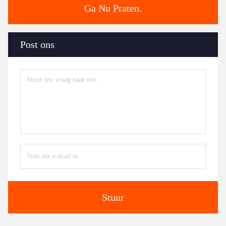
Ga Nu Praten.
Post ons
Stuur