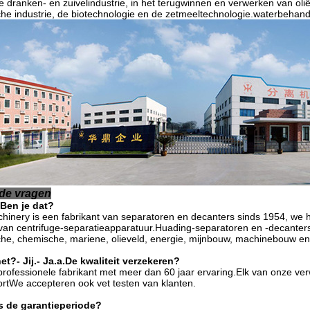
de dranken- en zuivelindustrie, in het terugwinnen en verwerken van oli
he industrie, de biotechnologie en de zetmeeltechnologie.waterbehandel
lde vragen
Ben je dat?
inery is een fabrikant van separatoren en decanters sinds 1954, we 
an centrifuge-separatieapparatuur.Huading-separatoren en -decanters 
he, chemische, mariene, olieveld, energie, mijnbouw, machinebouw en
het?
- Jij.
- Ja.
a.
De kwaliteit verzekeren?
 professionele fabrikant met meer dan 60 jaar ervaring.Elk van onze ve
ortWe accepteren ook vet testen van klanten.
s de garantieperiode?