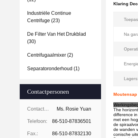
Klaring Dec
Industriële Continue
Toepas
Centrifuge
(23)
De Filter Van Het Drukblad
Na gara
(30)
Operati
Centrifugaalmixer
(2)
Energi
Separatoronderhoud
(1)
Lagers
Contactpersonen
Moutensap 
Werkingsbeg
Contactpersonen:
Ms. Rosie Yuan
The horizont
difference i
met een hoge
Telefoon:
86-510-87836501
de spiraalvo
de wanden va
Fax.:
86-510-87832130
conische uit