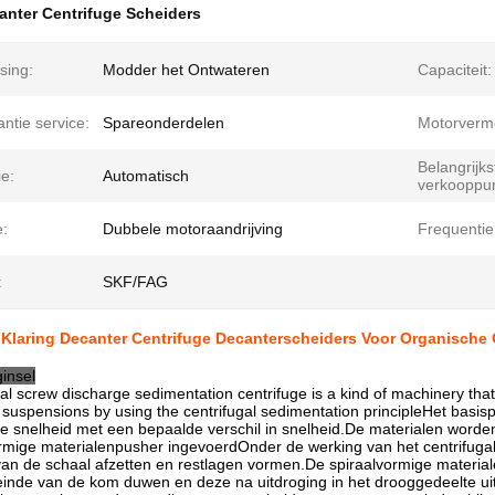
anter Centrifuge Scheiders
sing:
Modder het Ontwateren
Capaciteit:
ntie service:
Spareonderdelen
Motorverm
Belangrijks
e:
Automatisch
verkooppu
e:
Dubbele motoraandrijving
Frequentie
:
SKF/FAG
Klaring Decanter Centrifuge Decanterscheiders Voor Organische 
insel
al screw discharge sedimentation centrifuge is a kind of machinery that 
n suspensions by using the centrifugal sedimentation principleHet basis
 snelheid met een bepaalde verschil in snelheid.De materialen worden
rmige materialenpusher ingevoerdOnder de werking van het centrifugale
n de schaal afzetten en restlagen vormen.De spiraalvormige materiale
einde van de kom duwen en deze na uitdroging in het drooggedeelte uit