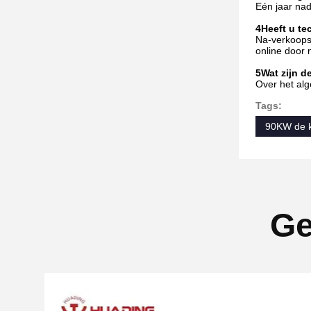
Eén jaar na
4Heeft u tec
Na-verkoopser
online door 
5Wat zijn d
Over het alg
Tags:
90KW de k
Ge