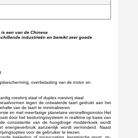
n is een van de Chinese
schillende industrieën en bereikt zeer goede
t
lingsbescherming, overbelasting van de motor en
ig roestvrij staal of duplex roestvrij staal.
raalvormen tegen de ontwaterde taart gedrukt aan het
alte van de taart te minimaliseren
sie en met meerfasige planetaire versnellingsmotor.Het
past door het besturingssysteem in realtime op basis van
 de consistentie van de hoogdroge modderkoek wordt
et energieverbruik aanzienlijk wordt verminderd. Naast
ijvingsopties voor de gebruiker te kiezen.
 harde bekleding of spraycoating, keramische poort, zn-