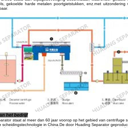
els, gekoelde harde metalen poortgietstukken, enz.met uitzondering 
baar.
an het bedrijf
rator staat al meer dan 60 jaar voorop op het gebied van centrifuge sch
 scheidingstechnologie in China.De door Huading Separator geproduc