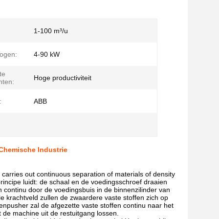
1-100 m³/u
ogen:
4-90 kW
te
Hoge productiviteit
nten:
:
ABB
Chemische Industrie
carries out continuous separation of materials of density
principe luidt: de schaal en de voedingsschroef draaien
 continu door de voedingsbuis in de binnenzilinder van
 krachtveld zullen de zwaardere vaste stoffen zich op
npusher zal de afgezette vaste stoffen continu naar het
 de machine uit de restuitgang lossen.