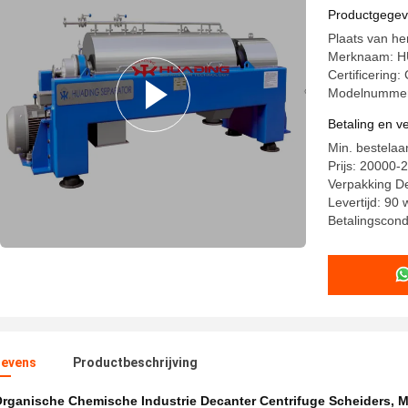
Industrie
Productgege
Plaats van h
Merknaam: 
Certificering:
Modelnummer
Betaling en 
Min. bestelaan
Prijs: 20000
Verpakking De
Levertijd: 90
Betalingscondi
evens
Productbeschrijving
rganische Chemische Industrie Decanter Centrifuge Scheiders
,
M