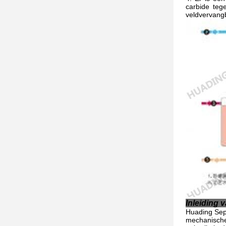
carbide teg
veldvervang
Inleiding v
Huading Sepa
mechanische