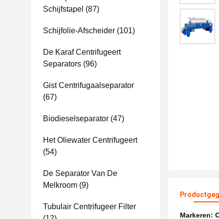
Schijfstapel
(87)
Schijfolie-Afscheider
(101)
De Karaf Centrifugeert
Separators
(96)
Gist Centrifugaalseparator
(67)
Biodieselseparator
(47)
Het Oliewater Centrifugeert
(54)
De Separator Van De
Melkroom
(9)
Productgeg
Tubulair Centrifugeer Filter
Markeren:
O
(12)