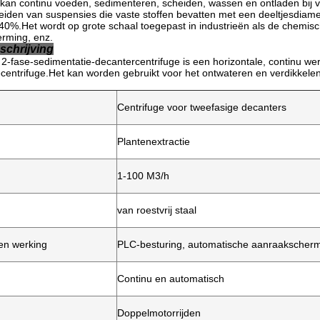
an continu voeden, sedimenteren, scheiden, wassen en ontladen bij voll
eiden van suspensies die vaste stoffen bevatten met een deeltjesdia
40%.Het wordt op grote schaal toegepast in industrieën als de chemisch
erming, enz.
schrijving
2-fase-sedimentatie-decantercentrifuge is een horizontale, continu we
centrifuge.Het kan worden gebruikt voor het ontwateren en verdikkelen
Centrifuge voor tweefasige decanters
Plantenextractie
1-100 M3/h
van roestvrij staal
en werking
PLC-besturing, automatische aanraakscher
Continu en automatisch
Doppelmotorrijden