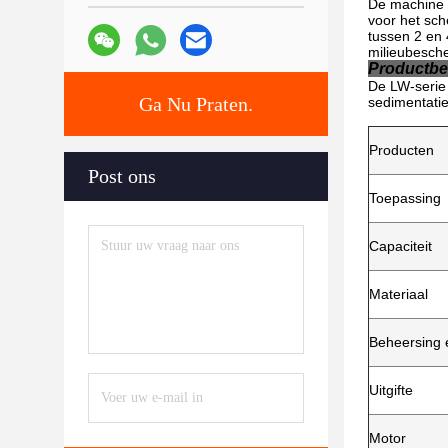
De machine k
voor het sch
tussen 2 en 
milieubesch
Productbe
De LW-serie 
Ga Nu Praten.
sedimentatie
Producten
Post ons
Toepassing
Capaciteit
Materiaal
Beheersing 
Uitgifte
Motor