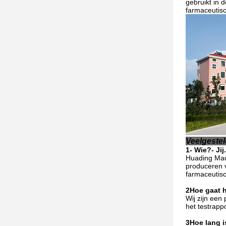
gebruikt in 
farmaceutisc
Veelgeste
1- Wie?
- Jij.
Huading Mach
produceren v
farmaceutisc
2Hoe gaat 
Wij zijn een
het testrapp
3Hoe lang i