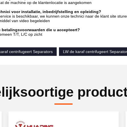
dat de machine op de klantenlocatie is aangekomen
hnici voor installatie, inbedrijfstelling en opleiding?
vice is beschikbaar, we kunnen onze technici naar de klant site sturen v
middel van video begeleiden
e betalingsvoorwaarden die u accepteert?
emeen T/T, L/C op zicht
araf centrifugeert Separators
LW de karaf centrifugeert Separato
lijksoortige produc