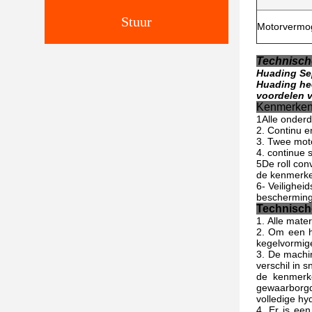
Stuur
Motorvermo
Technische
Huading Sep
Huading hee
voordelen v
Kenmerke
1Alle onderd
2. Continu 
3. Twee moto
4. continue 
5De roll con
de kenmerken
6- Veilighei
bescherming 
Technisch
Alle mater
Om een ho
kegelvormig
De machin
verschil in 
de kenmerk
gewaarborgd
volledige hy
Er is een