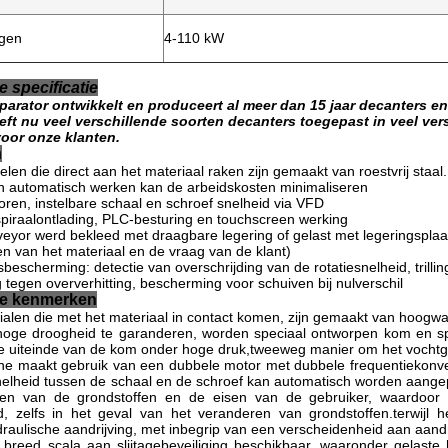
gen
4-110 kW
 specificatie
arator ontwikkelt en produceert al meer dan 15 jaar decanters e
ft nu veel verschillende soorten decanters toegepast in veel ver
oor onze klanten.
n
elen die direct aan het materiaal raken zijn gemaakt van roestvrij staal.
en automatisch werken kan de arbeidskosten minimaliseren
ren, instelbare schaal en schroef snelheid via VFD
spiraalontlading, PLC-besturing en touchscreen werking
veyor werd bekleed met draagbare legering of gelast met legeringsplaa
 van het materiaal en de vraag van de klant)
dsbescherming: detectie van overschrijding van de rotatiesnelheid, tril
tegen oververhitting, bescherming voor schuiven bij nulverschil
e kenmerken
ialen die met het materiaal in contact komen, zijn gemaakt van hoogwaard
ge droogheid te garanderen, worden speciaal ontworpen kom en spi
e uiteinde van de kom onder hoge druk,tweeweg manier om het vochtgeh
e maakt gebruik van een dubbele motor met dubbele frequentiekonver
snelheid tussen de schaal en de schroef kan automatisch worden aange
en van de grondstoffen en de eisen van de gebruiker, waardoor
, zelfs in het geval van het veranderen van grondstoffen.terwijl h
draulische aandrijving, met inbegrip van een verscheidenheid aan aandr
 breed scala aan slijtagebeveiliging beschikbaar, waaronder gelaste