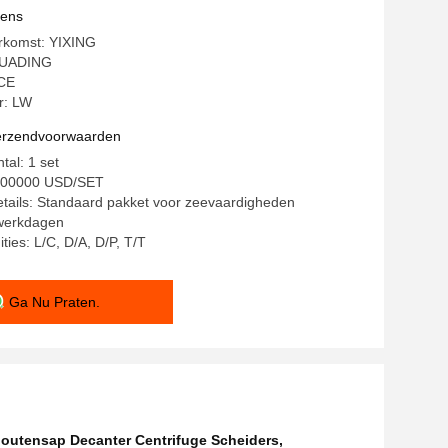
vens
erkomst: YIXING
HUADING
 CE
: LW
verzendvoorwaarden
tal: 1 set
-200000 USD/SET
tails: Standaard pakket voor zeevaardigheden
 werkdagen
ties: L/C, D/A, D/P, T/T
Ga Nu Praten.
outensap Decanter Centrifuge Scheiders
,