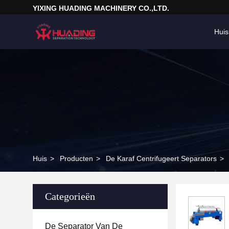
YIXING HUADING MACHINERY CO.,LTD.
Huis
Huis
>
Producten
>
De Karaf Centrifugeert Separators
>
Categorieën
De Separator Van De