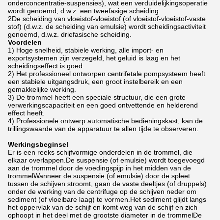
onderconcentratie-suspensies), wat een verduidelijkingsoperatie
wordt genoemd, d.w.z. een tweefasige scheiding.
2De scheiding van vloeistof-vloeistof (of vloeistof-vloeistof-vaste
stof) (d.w.z. de scheiding van emulsie) wordt scheidingsactiviteit
genoemd, d.w.z. driefasische scheiding.
Voordelen
1) Hoge snelheid, stabiele werking, alle import- en
exportsystemen zijn verzegeld, het geluid is laag en het
scheidingseffect is goed.
2) Het professioneel ontworpen centrifetale pompsysteem heeft
een stabiele uitgangsdruk, een groot instelbereik en een
gemakkelijke werking.
3) De trommel heeft een speciale structuur, die een grote
verwerkingscapaciteit en een goed ontvettende en helderend
effect heeft.
4) Professionele ontwerp automatische bedieningskast, kan de
trillingswaarde van de apparatuur te allen tijde te observeren.
Werkingsbeginsel
Er is een reeks schijfvormige onderdelen in de trommel, die
elkaar overlappen.De suspensie (of emulsie) wordt toegevoegd
aan de trommel door de voedingspijp in het midden van de
trommelWanneer de suspensie (of emulsie) door de spleet
tussen de schijven stroomt, gaan de vaste deeltjes (of druppels)
onder de werking van de centrifuge op de schijven neder om
sediment (of vloeibare laag) te vormen.Het sediment glijdt langs
het oppervlak van de schijf en komt weg van de schijf en zich
ophoopt in het deel met de grootste diameter in de trommelDe