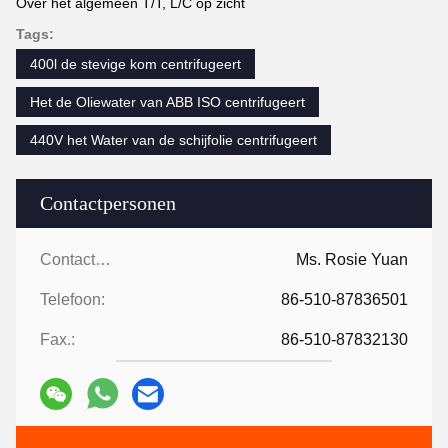
Over het algemeen T/T, L/C op zicht
Tags:
400l de stevige kom centrifugeert
Het de Oliewater van ABB ISO centrifugeert
440V het Water van de schijfolie centrifugeert
Contactpersonen
Contactpersonen:
Ms. Rosie Yuan
Telefoon:
86-510-87836501
Fax.:
86-510-87832130