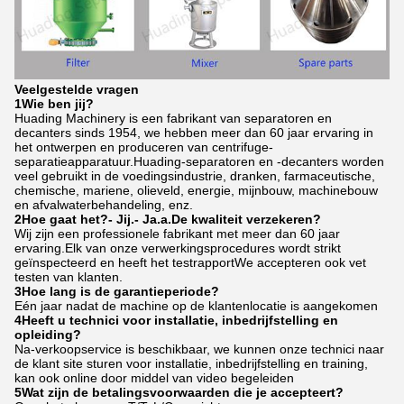
Veelgestelde vragen
1Wie ben jij?
Huading Machinery is een fabrikant van separatoren en
decanters sinds 1954, we hebben meer dan 60 jaar ervaring in
het ontwerpen en produceren van centrifuge-
separatieapparatuur.Huading-separatoren en -decanters worden
veel gebruikt in de voedingsindustrie, dranken, farmaceutische,
chemische, mariene, olieveld, energie, mijnbouw, machinebouw
en afvalwaterbehandeling, enz.
2Hoe gaat het?
- Jij.
- Ja.
a.
De kwaliteit verzekeren?
Wij zijn een professionele fabrikant met meer dan 60 jaar
ervaring.Elk van onze verwerkingsprocedures wordt strikt
geïnspecteerd en heeft het testrapportWe accepteren ook vet
testen van klanten.
3Hoe lang is de garantieperiode?
Eén jaar nadat de machine op de klantenlocatie is aangekomen
4Heeft u technici voor installatie, inbedrijfstelling en
opleiding?
Na-verkoopservice is beschikbaar, we kunnen onze technici naar
de klant site sturen voor installatie, inbedrijfstelling en training,
kan ook online door middel van video begeleiden
5Wat zijn de betalingsvoorwaarden die je accepteert?