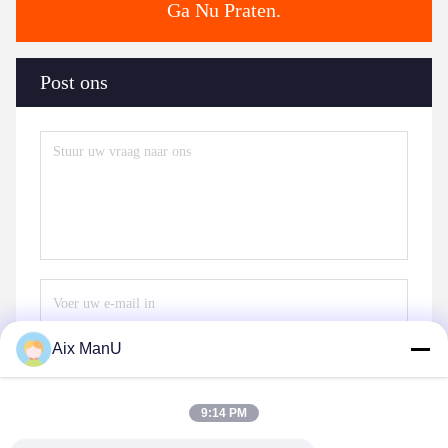
Ga Nu Praten.
Post ons
Aix ManU
Stuur
9:14 PM