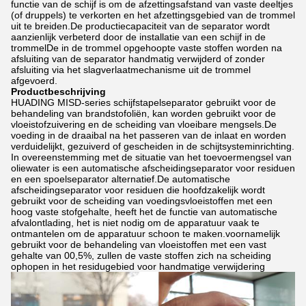
functie van de schijf is om de afzettingsafstand van vaste deeltjes
(of druppels) te verkorten en het afzettingsgebied van de trommel
uit te breiden.De productiecapaciteit van de separator wordt
aanzienlijk verbeterd door de installatie van een schijf in de
trommelDe in de trommel opgehoopte vaste stoffen worden na
afsluiting van de separator handmatig verwijderd of zonder
afsluiting via het slagverlaatmechanisme uit de trommel
afgevoerd.
Productbeschrijving
HUADING MISD-series schijfstapelseparator gebruikt voor de
behandeling van brandstofoliën, kan worden gebruikt voor de
vloeistofzuivering en de scheiding van vloeibare mengsels.De
voeding in de draaibal na het passeren van de inlaat en worden
verduidelijkt, gezuiverd of gescheiden in de schijtsysteminrichting.
In overeenstemming met de situatie van het toevoermengsel van
oliewater is een automatische afscheidingseparator voor residuen
en een spoelseparator alternatief.De automatische
afscheidingseparator voor residuen die hoofdzakelijk wordt
gebruikt voor de scheiding van voedingsvloeistoffen met een
hoog vaste stofgehalte, heeft het de functie van automatische
afvalontlading, het is niet nodig om de apparatuur vaak te
ontmantelen om de apparatuur schoon te maken.voornamelijk
gebruikt voor de behandeling van vloeistoffen met een vast
gehalte van 00,5%, zullen de vaste stoffen zich na scheiding
ophopen in het residugebied voor handmatige verwijdering