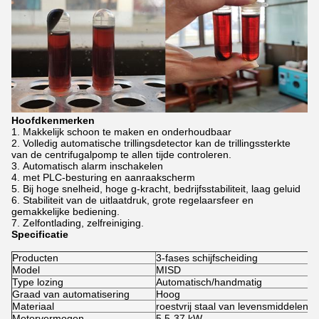
Hoofdkenmerken
Makkelijk schoon te maken en onderhoudbaar
Volledig automatische trillingsdetector kan de trillingssterkte
van de centrifugalpomp te allen tijde controleren.
Automatisch alarm inschakelen
met PLC-besturing en aanraakscherm
Bij hoge snelheid, hoge g-kracht, bedrijfsstabiliteit, laag geluid
Stabiliteit van de uitlaatdruk, grote regelaarsfeer en
gemakkelijke bediening.
Zelfontlading, zelfreiniging.
Specificatie
Producten
3-fases schijfscheiding
Model
MISD
Type lozing
Automatisch/handmatig
Graad van automatisering
Hoog
Materiaal
roestvrij staal van levensmiddelenkwa
Motorvermogen
5.5-37 kW