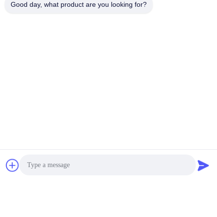
Good day, what product are you looking for?
Gelijksoortige producten
Scheer-olie-
Van de de Eetbare
waterzentrifugefilterseparator
Olieraffinage van DHDYS
ISO
van de de
Machinewasverwijdering
Ga Nu Praten.
Ga Nu Praten.
Verticale de Olieseparator