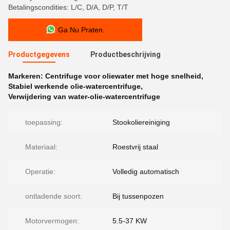
Betalingscondities: L/C, D/A, D/P, T/T
Ga Nu Praten.
Productgegevens
Productbeschrijving
Markeren:
Centrifuge voor oliewater met hoge snelheid
,
Stabiel werkende olie-watercentrifuge
,
Verwijdering van water-olie-watercentrifuge
toepassing:
Stookoliereiniging
Materiaal:
Roestvrij staal
Operatie:
Volledig automatisch
ontladende soort:
Bij tussenpozen
Motorvermogen:
5.5-37 KW