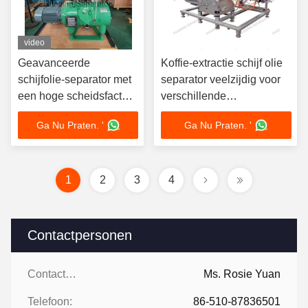
video
Geavanceerde
Koffie-extractie schijf olie
schijfolie-separator met
separator veelzijdig voor
een hoge scheidsfactor
verschillende
voor het verwijderen van
brouwmethoden Compact
Ga Nu Praten. '
Ga Nu Praten. '
zetmeel, slijm, eiwitten
ontwerp past bij elke
en tandvlees
installatie
1
2
3
4
Contactpersonen
Contactpersonen:
Ms. Rosie Yuan
Telefoon:
86-510-87836501