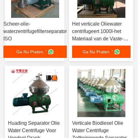
Scheer-olie-
Het verticale Oliewater
waterzentrifugefilterseparator
centrifugeert 1000l-het
ISO
Materiaal van de Vaste-
vloeibare stofscheiding
Ga Nu Praten. '
Ga Nu Praten. '
Huading Separator Olie
Verticale Biodiesel Olie
Water Centrifuge Voor
Water Centrifuge
Voedsel Drank
Zelfreinigende Separator