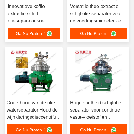
Innovatieve koffie-
Versatile thee-extractie
extractie schijf
schijf olie separator voor
olieseparator snel
de voedingsmiddelen- en
gemakkelijk te reinigen
drankenindustrie
Ga Nu Praten. '
Ga Nu Praten. '
energiezuinige werking
voor kostenbesparing
Onderhoud van de olie-
Hoge snelheid schijfolie
waterseparator Houd de
separator voor continue
wijnklaringsdisccentrifuge
vaste-vloeistof en
goed in werking
vloeistof-vloeistof
Ga Nu Praten. '
Ga Nu Praten. '
scheiding in verticale