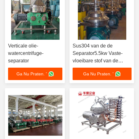
Verticale olie-
Sus304 van de de
watercentrifuge-
Separator5.5kw Vaste-
separator
vloeibare stof van de
Schijfolie de
Ga Nu Praten. '
Ga Nu Praten. '
Centrifugaalseparator