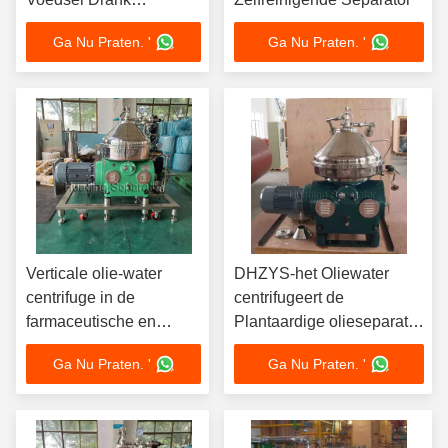
Farmaceutische
Ga Nu Praten. '
Ga Nu Praten. '
Chemische Marine
Verticale olie-water
DHZYS-het Oliewater
centrifuge in de
centrifugeert de
farmaceutische en
Plantaardige olieseparator
plantaardige olie-
van 10000l
Ga Nu Praten. '
Ga Nu Praten. '
industrie