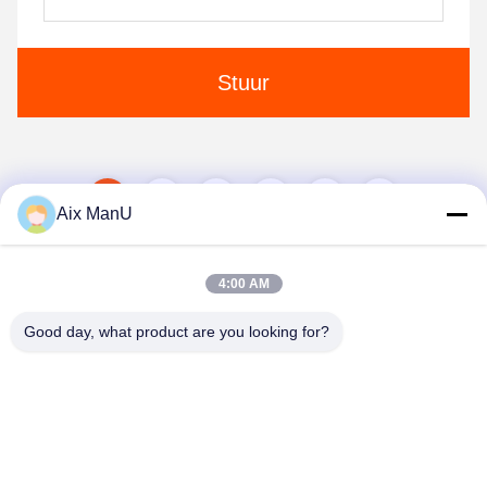
Stuur
1
2
3
4
Aix ManU
4:00 AM
Good day, what product are you looking for?
YIXING HUADING MACHINERY CO.,LTD.
info@yxhuading.com