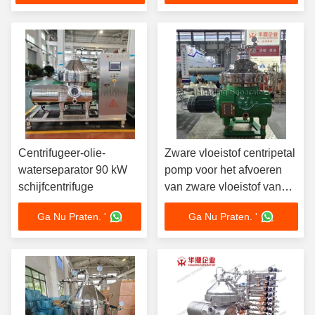
centrifuge
Centrifugeer-olie-
Zware vloeistof centripetal
waterseparator 90 kW
pomp voor het afvoeren
schijfcentrifuge
van zware vloeistof van
onze schijf olie separator
Ga Nu Praten. '
Ga Nu Praten. '