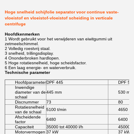
Hoge snelheid schijfolie separator voor continue vaste-
vloeistof en vloeistof-vloeistof scheiding in verticale
centrifuge
Hoofdkenmerken
1 Wordt gebruikt voor het verwijderen van eiwitgummi uit
zetmeelschimmel.
2 Volledig roestvrij staal.
3 snelheid, trillingsdisplay.
4 Ononderbroken hardlopen.
5 Hoge rotatiesnelheid, hoge scheidsfactor.
6 Een laag energie- en waterverbruik.
Technische parameter
Hoofdparameter
DPF 445
DPF 53
Inwendige
diameter van de
445 mm
530 mm
schaal
Discnummer
73
80
Rotatiesnelheid
5100 t/min
4650 r
van de schaal
Afscheidende
6480
6400
factor
Capaciteit
35000 tot 40000 l/h
45000 l/
Motorvermogen
37 kW
37 kW