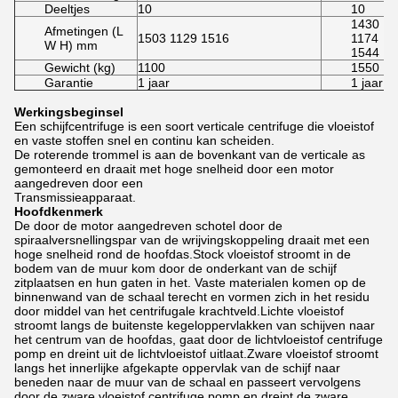
Deeltjes
10
10
1430
Afmetingen (L
1503 1129 1516
1174
W H) mm
1544
Gewicht (kg)
1100
1550
Garantie
1 jaar
1 jaar
Werkingsbeginsel
Een schijfcentrifuge is een soort verticale centrifuge die vloeistof
en vaste stoffen snel en continu kan scheiden.
De roterende trommel is aan de bovenkant van de verticale as
gemonteerd en draait met hoge snelheid door een motor
aangedreven door een
Transmissieapparaat.
Hoofdkenmerk
De door de motor aangedreven schotel door de
spiraalversnellingspar van de wrijvingskoppeling draait met een
hoge snelheid rond de hoofdas.Stock vloeistof stroomt in de
bodem van de muur kom door de onderkant van de schijf
zitplaatsen en hun gaten in het. Vaste materialen komen op de
binnenwand van de schaal terecht en vormen zich in het residu
door middel van het centrifugale krachtveld.Lichte vloeistof
stroomt langs de buitenste kegeloppervlakken van schijven naar
het centrum van de hoofdas, gaat door de lichtvloeistof centrifuge
pomp en dreint uit de lichtvloeistof uitlaat.Zware vloeistof stroomt
langs het innerlijke afgekapte oppervlak van de schijf naar
beneden naar de muur van de schaal en passeert vervolgens
door de zware vloeistof centrifuge pomp en dreint de zware