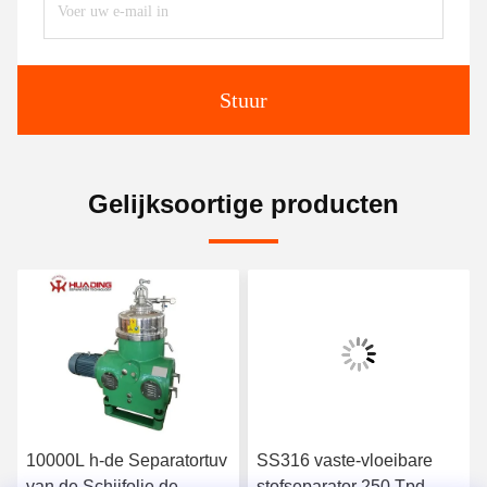
Stuur
Gelijksoortige producten
10000L h-de Separatortuv
SS316 vaste-vloeibare
van de Schijfolie de
stofseparator 250 Tpd-