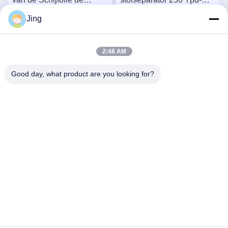
Schijfstapel centrifugeert
Schijfkom centrifugeert
Jing
Ga Nu Praten.
Ga Nu Praten.
2:48 AM
Good day, what product are you looking for?
YIXING HUADING MACHINERY CO.,LTD.
info@yxhuading.com
86-510-87836501
NO.888#, YIGAO-WEG, YIXING, JIANGSU P.R.CHINA
China Goede kwaliteit de separator van de schijfstapel