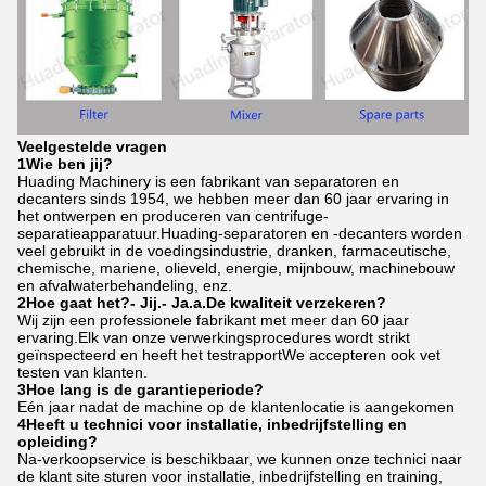
Veelgestelde vragen
1Wie ben jij?
Huading Machinery is een fabrikant van separatoren en
decanters sinds 1954, we hebben meer dan 60 jaar ervaring in
het ontwerpen en produceren van centrifuge-
separatieapparatuur.Huading-separatoren en -decanters worden
veel gebruikt in de voedingsindustrie, dranken, farmaceutische,
chemische, mariene, olieveld, energie, mijnbouw, machinebouw
en afvalwaterbehandeling, enz.
2Hoe gaat het?
- Jij.
- Ja.
a.
De kwaliteit verzekeren?
Wij zijn een professionele fabrikant met meer dan 60 jaar
ervaring.Elk van onze verwerkingsprocedures wordt strikt
geïnspecteerd en heeft het testrapportWe accepteren ook vet
testen van klanten.
3Hoe lang is de garantieperiode?
Eén jaar nadat de machine op de klantenlocatie is aangekomen
4Heeft u technici voor installatie, inbedrijfstelling en
opleiding?
Na-verkoopservice is beschikbaar, we kunnen onze technici naar
de klant site sturen voor installatie, inbedrijfstelling en training,