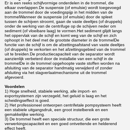
Er is een reeks schijfvormige onderdelen in de trommel, die
elkaar overlappen.De suspensie (of emulsie) wordt toegevoegd
aan de trommel door de voedingspijp in het midden van de
trommelWanneer de suspensie (of emulsie) door de spleet
tussen de schijven stroomt, gaan de vaste deeltjes (of druppels)
onder de werking van de centrifuge op de schijven neder om
sediment (of vloeibare laag) te vormen.Het sediment glijdt langs
het oppervlak van de schijf en komt weg van de schijf en zich
ophoopt in het deel met de grootste diameter in de trommelDe
functie van de schijf is om de afzettingsafstand van vaste deeltjes
(of druppels) te verkorten en het afzettingsgebied van de trommel
uit te breiden.De productiecapaciteit van de separator wordt
aanzienlijk verbeterd door de installatie van een schijf in de
trommelDe in de trommel opgehoopte vaste stoffen worden na
afsluiting van de separator handmatig verwijderd of zonder
afsluiting via het slagverlaatmechanisme uit de trommel
afgevoerd.
Voordelen
1) Hoge snelheid, stabiele werking, alle import- en
exportsystemen zijn verzegeld, het geluid is laag en het
scheidingseffect is goed.
2) Het professioneel ontworpen centrifetale pompsysteem heeft
een stabiele uitgangsdruk, een groot instelbereik en een
gemakkelijke werking.
3) De trommel heeft een speciale structuur, die een grote
verwerkingscapaciteit en een goed ontvettende en helderend
effect heeft.