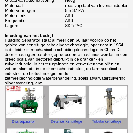
Graad van automatisering
Hoog
Materiaal
roestvrij staal van levensmiddelenkwa
Motorvermogen
5.5-37 kW
Motormerk
ABB
Frequentie
ABB
Lagers
SKF/FAG
Inleiding van het bedrijf
Huading Separator staat al meer dan 60 jaar voorop op het
gebied van centrifuge scheidingstechnologie, opgericht in 1954,
is de leider in mechanische scheidingstechnologie in China.De
door Huading Separator geproduceerde machines worden in een
breed scala van sectoren gebruikt in de dranken- en
zuivelindustrie, in het terugwinnen en verwerken van oliën en
vetten, alsmede in de chemische industrie, de farmaceutische
industrie, de biotechnologie en de
zetmeeltechnologie.waterbehandeling, zoals afvalwaterzuivering,
slibontwatering, enz.