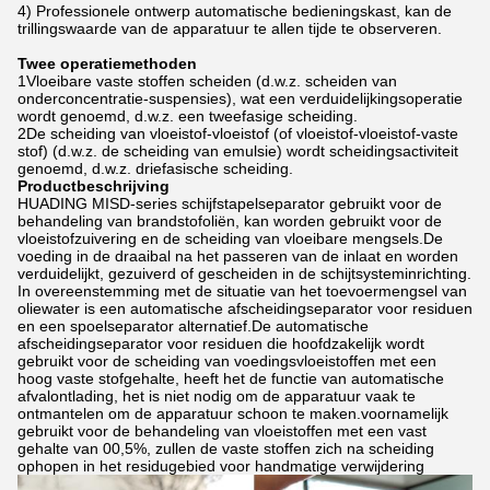
4) Professionele ontwerp automatische bedieningskast, kan de
trillingswaarde van de apparatuur te allen tijde te observeren.
Twee operatiemethoden
1Vloeibare vaste stoffen scheiden (d.w.z. scheiden van
onderconcentratie-suspensies), wat een verduidelijkingsoperatie
wordt genoemd, d.w.z. een tweefasige scheiding.
2De scheiding van vloeistof-vloeistof (of vloeistof-vloeistof-vaste
stof) (d.w.z. de scheiding van emulsie) wordt scheidingsactiviteit
genoemd, d.w.z. driefasische scheiding.
Productbeschrijving
HUADING MISD-series schijfstapelseparator gebruikt voor de
behandeling van brandstofoliën, kan worden gebruikt voor de
vloeistofzuivering en de scheiding van vloeibare mengsels.De
voeding in de draaibal na het passeren van de inlaat en worden
verduidelijkt, gezuiverd of gescheiden in de schijtsysteminrichting.
In overeenstemming met de situatie van het toevoermengsel van
oliewater is een automatische afscheidingseparator voor residuen
en een spoelseparator alternatief.De automatische
afscheidingseparator voor residuen die hoofdzakelijk wordt
gebruikt voor de scheiding van voedingsvloeistoffen met een
hoog vaste stofgehalte, heeft het de functie van automatische
afvalontlading, het is niet nodig om de apparatuur vaak te
ontmantelen om de apparatuur schoon te maken.voornamelijk
gebruikt voor de behandeling van vloeistoffen met een vast
gehalte van 00,5%, zullen de vaste stoffen zich na scheiding
ophopen in het residugebied voor handmatige verwijdering