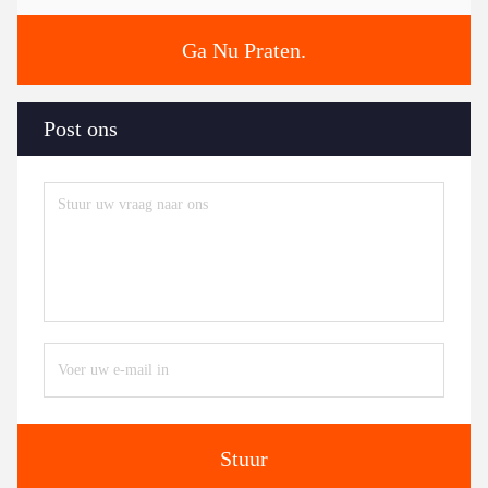
Ga Nu Praten.
Post ons
Stuur