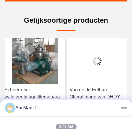
Gelijksoortige producten
Scheer-olie-
Van de de Eetbare
waterzentrifugefilterseparator
Olieraffinage van DHDYS
ISO
van de de
Aix ManU
Machinewasverwijdering
Ga Nu Praten.
Ga Nu Praten.
Verticale de Olieseparator
2:47 AM