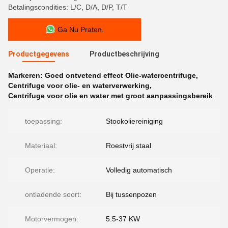
Betalingscondities: L/C, D/A, D/P, T/T
Ga Nu Praten.
Productgegevens
Productbeschrijving
Markeren:
Goed ontvetend effect Olie-watercentrifuge
,
Centrifuge voor olie- en waterverwerking
,
Centrifuge voor olie en water met groot aanpassingsbereik
toepassing:
Stookoliereiniging
Materiaal:
Roestvrij staal
Operatie:
Volledig automatisch
ontladende soort:
Bij tussenpozen
Motorvermogen:
5.5-37 KW