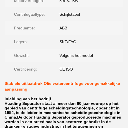
Motorvermogen:
5.5-37 KW
Centrifugaaltype:
Schijfstapel
Frequentie:
ABB
Lagers:
SKF/FAG
Gewicht:
Volgens het model
Certificering:
CE ISO
Stabiele uitlaatdruk Olie-watercentrifuge voor gemakkelijke
aanpassing
Inleiding van het bedrijf
Huading Separator staat al meer dan 60 jaar voorop op het
gebied van centrifuge scheidingstechnologie, opgericht in
1954, is de leider in mechanische scheidingstechnologie in
China.De door Huading Separator geproduceerde machines
worden in een breed scala van sectoren gebruikt in de
dranken- en zuivelindustrie, in het terugwinnen en