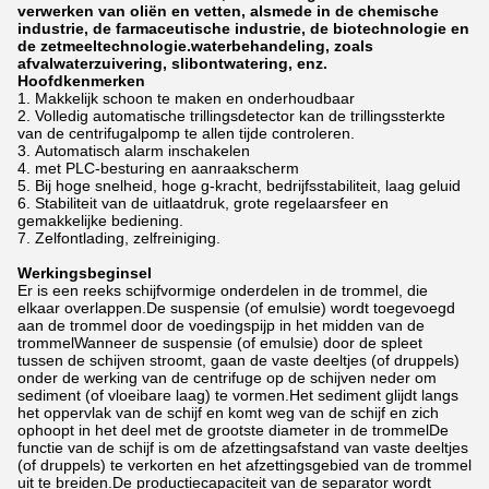
verwerken van oliën en vetten, alsmede in de chemische
industrie, de farmaceutische industrie, de biotechnologie en
de zetmeeltechnologie.waterbehandeling, zoals
afvalwaterzuivering, slibontwatering, enz.
Hoofdkenmerken
Makkelijk schoon te maken en onderhoudbaar
Volledig automatische trillingsdetector kan de trillingssterkte
van de centrifugalpomp te allen tijde controleren.
Automatisch alarm inschakelen
met PLC-besturing en aanraakscherm
Bij hoge snelheid, hoge g-kracht, bedrijfsstabiliteit, laag geluid
Stabiliteit van de uitlaatdruk, grote regelaarsfeer en
gemakkelijke bediening.
Zelfontlading, zelfreiniging.
Werkingsbeginsel
Er is een reeks schijfvormige onderdelen in de trommel, die
elkaar overlappen.De suspensie (of emulsie) wordt toegevoegd
aan de trommel door de voedingspijp in het midden van de
trommelWanneer de suspensie (of emulsie) door de spleet
tussen de schijven stroomt, gaan de vaste deeltjes (of druppels)
onder de werking van de centrifuge op de schijven neder om
sediment (of vloeibare laag) te vormen.Het sediment glijdt langs
het oppervlak van de schijf en komt weg van de schijf en zich
ophoopt in het deel met de grootste diameter in de trommelDe
functie van de schijf is om de afzettingsafstand van vaste deeltjes
(of druppels) te verkorten en het afzettingsgebied van de trommel
uit te breiden.De productiecapaciteit van de separator wordt