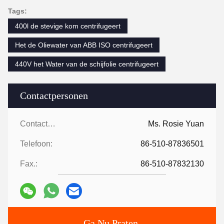
Tags:
400l de stevige kom centrifugeert
Het de Oliewater van ABB ISO centrifugeert
440V het Water van de schijfolie centrifugeert
Contactpersonen
Contactpersonen:
Ms. Rosie Yuan
Telefoon:
86-510-87836501
Fax.:
86-510-87832130
Ga Nu Praten.