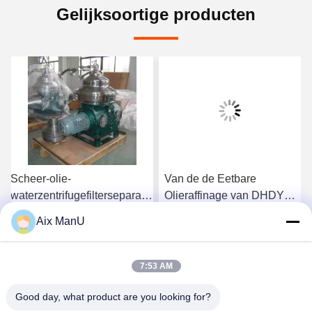
Gelijksoortige producten
Scheer-olie-
Van de de Eetbare
waterzentrifugefilterseparator
Olieraffinage van DHDYS
ISO
van de de
Aix ManU
Machinewasverwijdering
Ga Nu Praten.
Ga Nu Praten.
Verticale de Olieseparator
7:53 AM
Good day, what product are you looking for?