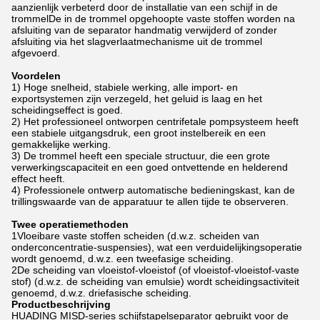
aanzienlijk verbeterd door de installatie van een schijf in de
trommelDe in de trommel opgehoopte vaste stoffen worden na
afsluiting van de separator handmatig verwijderd of zonder
afsluiting via het slagverlaatmechanisme uit de trommel
afgevoerd.
Voordelen
1) Hoge snelheid, stabiele werking, alle import- en
exportsystemen zijn verzegeld, het geluid is laag en het
scheidingseffect is goed.
2) Het professioneel ontworpen centrifetale pompsysteem heeft
een stabiele uitgangsdruk, een groot instelbereik en een
gemakkelijke werking.
3) De trommel heeft een speciale structuur, die een grote
verwerkingscapaciteit en een goed ontvettende en helderend
effect heeft.
4) Professionele ontwerp automatische bedieningskast, kan de
trillingswaarde van de apparatuur te allen tijde te observeren.
Twee operatiemethoden
1Vloeibare vaste stoffen scheiden (d.w.z. scheiden van
onderconcentratie-suspensies), wat een verduidelijkingsoperatie
wordt genoemd, d.w.z. een tweefasige scheiding.
2De scheiding van vloeistof-vloeistof (of vloeistof-vloeistof-vaste
stof) (d.w.z. de scheiding van emulsie) wordt scheidingsactiviteit
genoemd, d.w.z. driefasische scheiding.
Productbeschrijving
HUADING MISD-series schijfstapelseparator gebruikt voor de