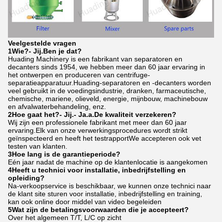
Veelgestelde vragen
1Wie?
- Jij.
Ben je dat?
Huading Machinery is een fabrikant van separatoren en
decanters sinds 1954, we hebben meer dan 60 jaar ervaring in
het ontwerpen en produceren van centrifuge-
separatieapparatuur.Huading-separatoren en -decanters worden
veel gebruikt in de voedingsindustrie, dranken, farmaceutische,
chemische, mariene, olieveld, energie, mijnbouw, machinebouw
en afvalwaterbehandeling, enz.
2Hoe gaat het?
- Jij.
- Ja.
a.
De kwaliteit verzekeren?
Wij zijn een professionele fabrikant met meer dan 60 jaar
ervaring.Elk van onze verwerkingsprocedures wordt strikt
geïnspecteerd en heeft het testrapportWe accepteren ook vet
testen van klanten.
3Hoe lang is de garantieperiode?
Eén jaar nadat de machine op de klantenlocatie is aangekomen
4Heeft u technici voor installatie, inbedrijfstelling en
opleiding?
Na-verkoopservice is beschikbaar, we kunnen onze technici naar
de klant site sturen voor installatie, inbedrijfstelling en training,
kan ook online door middel van video begeleiden
5Wat zijn de betalingsvoorwaarden die je accepteert?
Over het algemeen T/T, L/C op zicht