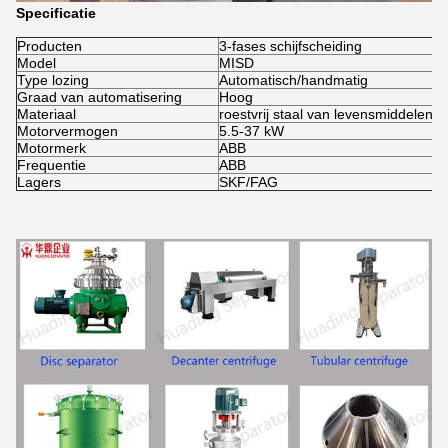
Specificatie
Producten
3-fases schijfscheiding
Model
MISD
Type lozing
Automatisch/handmatig
Graad van automatisering
Hoog
Materiaal
roestvrij staal van levensmiddelenkwa
Motorvermogen
5.5-37 kW
Motormerk
ABB
Frequentie
ABB
Lagers
SKF/FAG