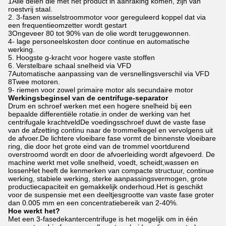
1Alle delen die met het product in aanraking komen, zijn van
roestvrij staal.
2. 3-fasen wisselstroommotor voor gereguleerd koppel dat via
een frequentieomzetter wordt gestart
3Ongeveer 80 tot 90% van de olie wordt teruggewonnen.
4- lage personeelskosten door continue en automatische
werking.
5. Hoogste g-kracht voor hogere vaste stoffen
6. Verstelbare schaal snelheid via VFD
7Automatische aanpassing van de versnellingsverschil via VFD
8Twee motoren.
9- riemen voor zowel primaire motor als secundaire motor
Werkingsbeginsel van de centrifuge-separator
Drum en schroef werken met een hogere snelheid bij een
bepaalde differentiële rotatie.in onder de werking van het
centrifugale krachtveldDe voedingsschroef duwt de vaste fase
van de afzetting continu naar de trommelkegel en vervolgens uit
de afvoer.De lichtere vloeibare fase vormt de binnenste vloeibare
ring, die door het grote eind van de trommel voortdurend
overstroomd wordt en door de afvoerleiding wordt afgevoerd. De
machine werkt met volle snelheid, voedt, scheidt,wassen en
lossenHet heeft de kenmerken van compacte structuur, continue
werking, stabiele werking, sterke aanpassingsvermogen, grote
productiecapaciteit en gemakkelijk onderhoud.Het is geschikt
voor de suspensie met een deeltjesgrootte van vaste fase groter
dan 0.005 mm en een concentratiebereik van 2-40%.
Hoe werkt het?
Met een 3-fasedekantercentrifuge is het mogelijk om in één