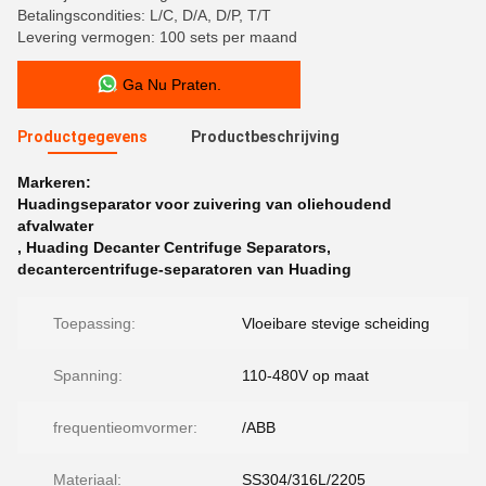
Betalingscondities: L/C, D/A, D/P, T/T
Levering vermogen: 100 sets per maand
Ga Nu Praten.
Productgegevens
Productbeschrijving
Markeren:
Huadingseparator voor zuivering van oliehoudend
afvalwater
,
Huading Decanter Centrifuge Separators
,
decantercentrifuge-separatoren van Huading
Toepassing:
Vloeibare stevige scheiding
Spanning:
110-480V op maat
frequentieomvormer:
/ABB
Materiaal:
SS304/316L/2205