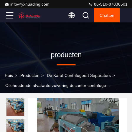
info@yxhuading.com
86-510-87836501
Chatten
producten
Huis
>
Producten
>
De Karaf Centrifugeert Separators
>
Oliehoudende afvalwaterzuivering decanter centrifuge
separatoren van Huading separator