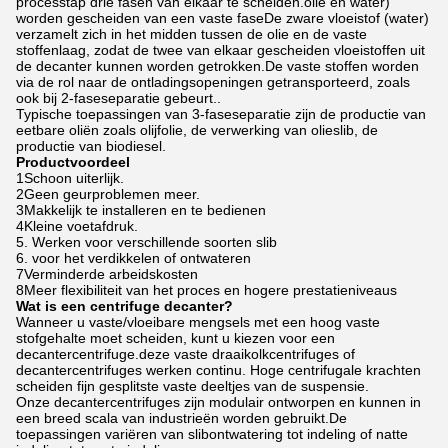
processtap drie fasen van elkaar te scheiden.olie en water)
worden gescheiden van een vaste faseDe zware vloeistof (water)
verzamelt zich in het midden tussen de olie en de vaste
stoffenlaag, zodat de twee van elkaar gescheiden vloeistoffen uit
de decanter kunnen worden getrokken.De vaste stoffen worden
via de rol naar de ontladingsopeningen getransporteerd, zoals
ook bij 2-faseseparatie gebeurt..
Typische toepassingen van 3-faseseparatie zijn de productie van
eetbare oliën zoals olijfolie, de verwerking van olieslib, de
productie van biodiesel.
Productvoordeel
1Schoon uiterlijk.
2Geen geurproblemen meer.
3Makkelijk te installeren en te bedienen
4Kleine voetafdruk.
5. Werken voor verschillende soorten slib
6. voor het verdikkelen of ontwateren
7Verminderde arbeidskosten
8Meer flexibiliteit van het proces en hogere prestatieniveaus
Wat is een centrifuge decanter?
Wanneer u vaste/vloeibare mengsels met een hoog vaste
stofgehalte moet scheiden, kunt u kiezen voor een
decantercentrifuge.deze vaste draaikolkcentrifuges of
decantercentrifuges werken continu. Hoge centrifugale krachten
scheiden fijn gesplitste vaste deeltjes van de suspensie.
Onze decantercentrifuges zijn modulair ontworpen en kunnen in
een breed scala van industrieën worden gebruikt.De
toepassingen variëren van slibontwatering tot indeling of natte