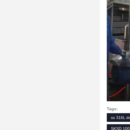
Tags:
ss 316L d
SKSD 100 