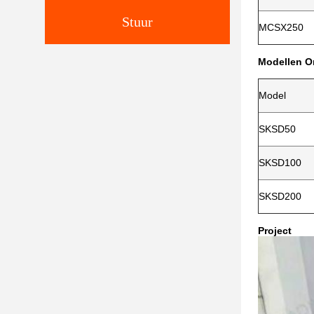
Stuur
MCSX250
Modellen O
Model
SKSD50
SKSD100
SKSD200
Project