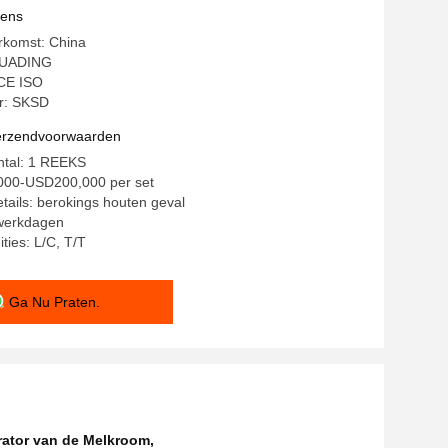
vens
rkomst: China
HUADING
 CE ISO
r: SKSD
verzendvoorwaarden
ntal: 1 REEKS
,000-USD200,000 per set
tails: berokings houten geval
 werkdagen
ties: L/C, T/T
Ga Nu Praten.
ator van de Melkroom
,