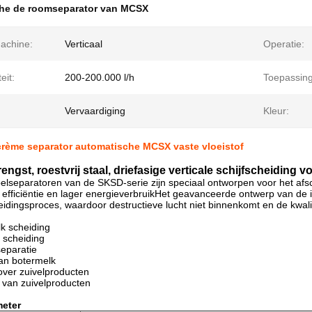
he de roomseparator van MCSX
achine:
Verticaal
Operatie:
eit:
200-200.000 l/h
Toepassing
Vervaardiging
Kleur:
crème separator automatische MCSX vaste vloeistof
engst, roestvrij staal, driefasige verticale schijfscheiding 
pelseparatoren van de SKSD-serie zijn speciaal ontworpen voor het af
 efficiëntie en lager energieverbruikHet geavanceerde ontwerp van de i
eidingsproces, waardoor destructieve lucht niet binnenkomt en de kwal
k scheiding
 scheiding
eparatie
an botermelk
 over zuivelproducten
e van zuivelproducten
eter