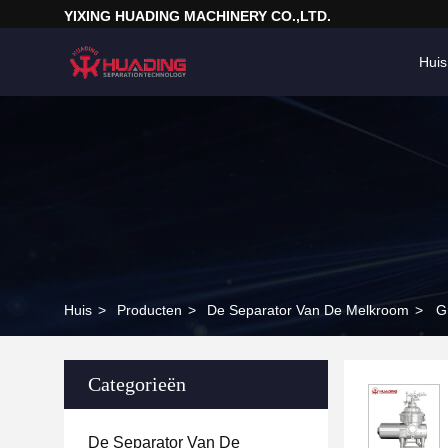
YIXING HUADING MACHINERY CO.,LTD.
Huis
Huis
>
Producten
>
De Separator Van De Melkroom
>
G
Categorieën
De Separator Van De