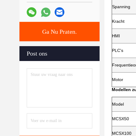
Spanning
Kracht
Ga Nu Praten.
HMI
PLC's
Post ons
Frequentieo
Motor
Modellen zu
Model
MCSX50
MCSX100