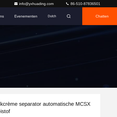
info@yxhuading.com
86-510-87836501
Ons
Evenementen
Chatten
Dutch
lkcrème separator automatische MCSX
istof