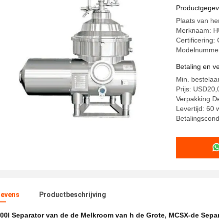
Productgege
Plaats van he
Merknaam: 
Certificering:
Modelnumme
Betaling en 
Min. bestelaa
Prijs: USD20
Verpakking De
Levertijd: 60
Betalingscondi
evens
Productbeschrijving
00l Separator van de de Melkroom van h de Grote
,
MCSX-de Separ