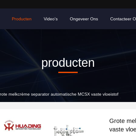
Producten
Video's
Ongeveer Ons
Contacteer 
producten
rote melkcrème separator automatische MCSX vaste vloeistof
Grote me
vaste vloe