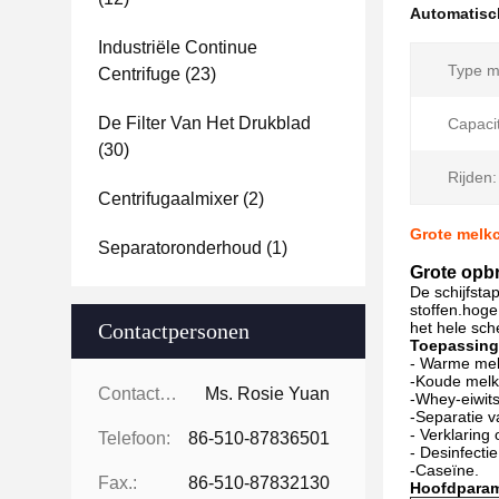
Automatisc
Industriële Continue
Type m
Centrifuge
(23)
De Filter Van Het Drukblad
Capacit
(30)
Rijden:
Centrifugaalmixer
(2)
Grote melk
Separatoronderhoud
(1)
Grote opbr
De schijfsta
stoffen.hoge
Contactpersonen
het hele sch
Toepassing
- Warme mel
-Koude melk
Contactpersonen:
Ms. Rosie Yuan
-Whey-eiwits
-Separatie v
- Verklaring
Telefoon:
86-510-87836501
- Desinfecti
-Caseïne.
Fax.:
86-510-87832130
Hoofdparam