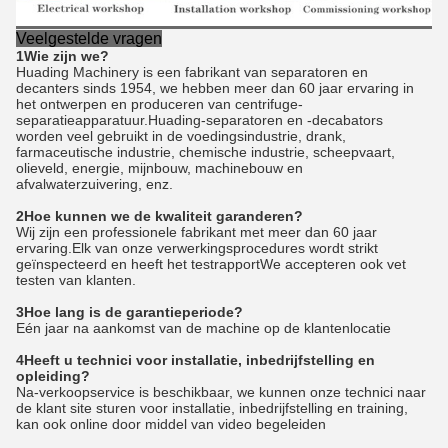
Veelgestelde vragen
1Wie zijn we?
Huading Machinery is een fabrikant van separatoren en
decanters sinds 1954, we hebben meer dan 60 jaar ervaring in
het ontwerpen en produceren van centrifuge-
separatieapparatuur.Huading-separatoren en -decabators
worden veel gebruikt in de voedingsindustrie, drank,
farmaceutische industrie, chemische industrie, scheepvaart,
olieveld, energie, mijnbouw, machinebouw en
afvalwaterzuivering, enz.
2Hoe kunnen we de kwaliteit garanderen?
Wij zijn een professionele fabrikant met meer dan 60 jaar
ervaring.Elk van onze verwerkingsprocedures wordt strikt
geïnspecteerd en heeft het testrapportWe accepteren ook vet
testen van klanten.
3Hoe lang is de garantieperiode?
Eén jaar na aankomst van de machine op de klantenlocatie
4Heeft u technici voor installatie, inbedrijfstelling en
opleiding?
Na-verkoopservice is beschikbaar, we kunnen onze technici naar
de klant site sturen voor installatie, inbedrijfstelling en training,
kan ook online door middel van video begeleiden