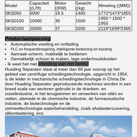
Capaciteit
Motor
Gewicht
Model
Afmeting ((MM))
((L/H)
((KW)
((kg)
SKSD50
5000
18.5
1400
1772*1473*1855
1950 * 1500 *
SKSD100
10000
30
1500
1955
SKSD200
20000
37
3200
2119*1699*2368
Productaanpassing
Automatische voeding en ontlading
PLC en frequentieregeling, intelligente bediening en tracking
Aanraak-scherm, makkelijk te bedienen
Gemakkelijk schoon te maken, lage onderhoudskosten
Inleiding van het bedrijf
- Ik weet het niet.
Huading Separator staat al meer dan 60 jaar voorop op het
gebied van centrifuge scheidingstechnologie, opgericht in 1954,
is de leider in mechanische scheidingstechnologie in China.De
door Huading Separator geproduceerde machines worden in een
breed scala van sectoren gebruikt in de dranken- en
zuivelindustrie, in het terugwinnen en verwerken van oliën en
vetten, alsmede in de chemische industrie, de farmaceutische
industrie, de biotechnologie en de
zetmeeltechnologie.waterbehandeling, zoals afvalwaterzuivering,
slibontwatering, enz.