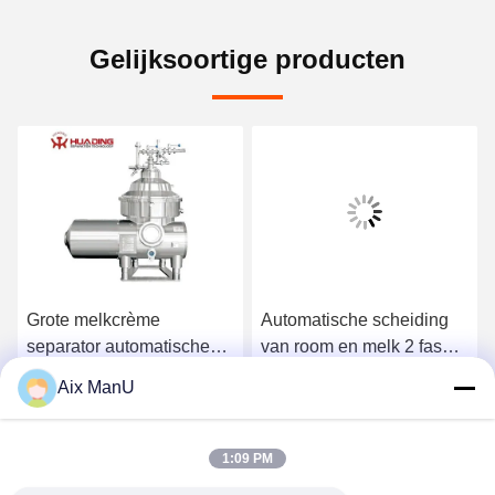
Gelijksoortige producten
Grote melkcrème
Automatische scheiding
separator automatische
van room en melk 2 fase
MCSX vaste vloeistof
schijfstapel Ss304
Aix ManU
Ga Nu Praten.
Ga Nu Praten.
1:09 PM