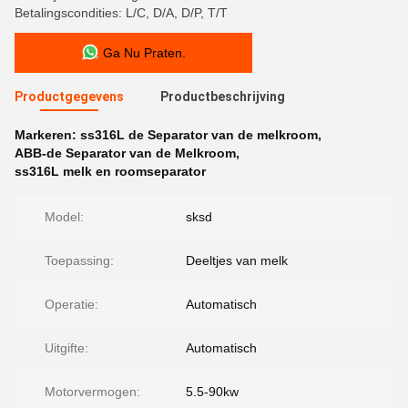
Betalingscondities: L/C, D/A, D/P, T/T
Ga Nu Praten.
Productgegevens
Productbeschrijving
Markeren:
ss316L de Separator van de melkroom
,
ABB-de Separator van de Melkroom
,
ss316L melk en roomseparator
Model:
sksd
Toepassing:
Deeltjes van melk
Operatie:
Automatisch
Uitgifte:
Automatisch
Motorvermogen:
5.5-90kw