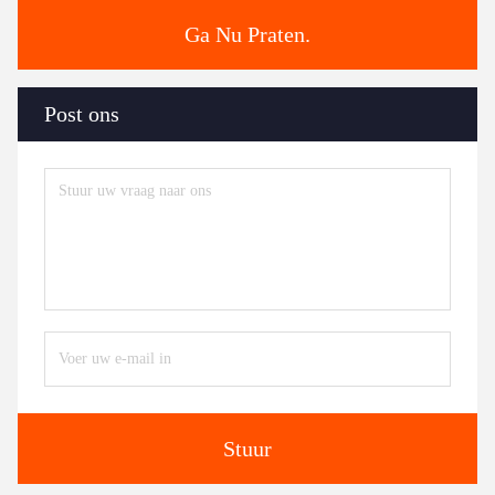
Ga Nu Praten.
Post ons
Stuur