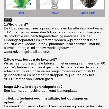
FAQ
1.Who u bent?
De Huadingsmachines zijn separators en karaffenfabrikant vanaf
1954, hebben wij meer dan 60 jaar ervarings in het ontwerp en
de productie van centrifugaalscheidingsmateriaal. De de
Huadingsseparators en karaffen worden wijd toegepast in de
industrie van voedsel, drank, pharmaceutical.chemical, marine,
olieveld, energie, mijnbouw, werktuigbouw en
waterzuiveringsinstallatie enz.
2.How waarborgt u de kwaliteit?
Wij zijn een professionele fabrikant met ervaring van meer dan 60
jaar. Wij hebben het meest gevorderde materiaal en de prima
arbeiders. Elk van onze verwerkingsprocedures wordt strikt
geïnspecteerd en heeft het testrapport. Wij keuren ook het
VETTE testen van klanten goed.
lange 3.How is de garantieperiode?
Één jaar na de machine aan komt klantenplaats
4.
Hebt u technici voor installatie, het opdragen en
opleiding?
De naverkoopdienst is beschikbaar, kunnen wij onze technici die