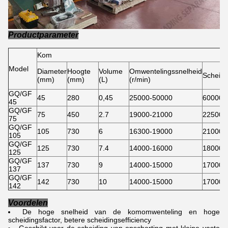
Productparameter
Kom
Model
Diameter
Hoogte
Volume
Omwentelingssnelheid
Scheidi
(mm)
(mm)
(L)
(r/min)
GQ/GF
45
280
0,45
25000-50000
60000
45
GQ/GF
75
450
2.7
19000-21000
22500
75
GQ/GF
105
730
6
16300-19000
21000
105
GQ/GF
125
730
7.4
14000-16000
18000
125
GQ/GF
137
730
9
14000-15000
17000
137
GQ/GF
142
730
10
14000-15000
17000
142
Voordelen
De hoge snelheid van de komomwenteling en hoge
scheidingsfactor, betere scheidingsefficiency
Geschikt voor de scheiding van opschorting met kleine vaste