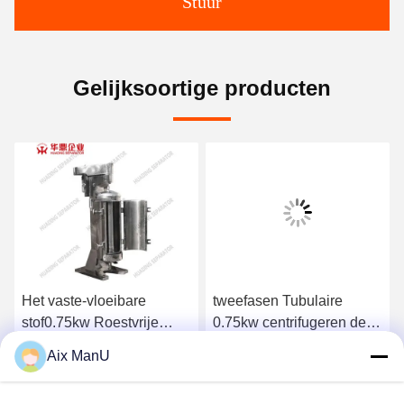
Stuur
Gelijksoortige producten
Het vaste-vloeibare
tweefasen Tubulaire
stof0.75kw Roestvrije
0.75kw centrifugeren de
staal centrifugeert GQ150
Olie GQ van de
Aix ManU
de Tubulaire Kom
Filterkokosnoot
Ga Nu Praten.
Ga Nu Praten.
centrifugeert