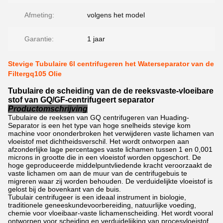
Afmeting:
volgens het model
Garantie:
1 jaar
Stevige Tubulaire 6l centrifugeren het Waterseparator van de
Filtergq105 Olie
Tubulaire de scheiding van de de reeksvaste-vloeibare
stof van GQ/GF-centrifugeert separator
Productomschrijving
Tubulaire de reeksen van GQ centrifugeren van Huading-
Separator is een het type van hoge snelheids stevige kom
machine voor ononderbroken het verwijderen vaste lichamen van
vloeistof met dichtheidsverschil. Het wordt ontworpen aan
afzonderlijke lage percentages vaste lichamen tussen 1 en 0,001
microns in grootte die in een vloeistof worden opgeschort. De
hoge geproduceerde middelpuntvliedende kracht veroorzaakt de
vaste lichamen om aan de muur van de centrifugebuis te
migreren waar zij worden behouden. De verduidelijkte vloeistof is
gelost bij de bovenkant van de buis.
Tubulair centrifugeer is een ideaal instrument in biologie,
traditionele geneeskundevoorbereiding, natuurlijke voeding,
chemie voor vloeibaar-vaste lichamenscheiding. Het wordt vooral
ontworpen voor scheiding en verduidelijking van procesvloeistof