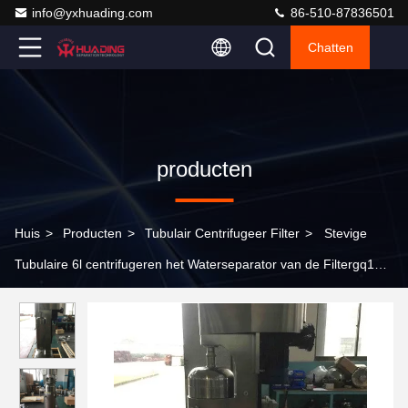
info@yxhuading.com
86-510-87836501
Chatten
producten
Huis
>
Producten
>
Tubulair Centrifugeer Filter
>
Stevige
Tubulaire 6l centrifugeren het Waterseparator van de Filtergq105
Olie