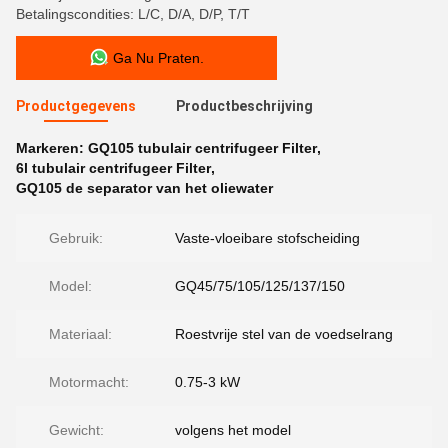
Betalingscondities: L/C, D/A, D/P, T/T
Ga Nu Praten.
Productgegevens
Productbeschrijving
Markeren:
GQ105 tubulair centrifugeer Filter
,
6l tubulair centrifugeer Filter
,
GQ105 de separator van het oliewater
Gebruik:
Vaste-vloeibare stofscheiding
Model:
GQ45/75/105/125/137/150
Materiaal:
Roestvrije stel van de voedselrang
Motormacht:
0.75-3 kW
Gewicht:
volgens het model