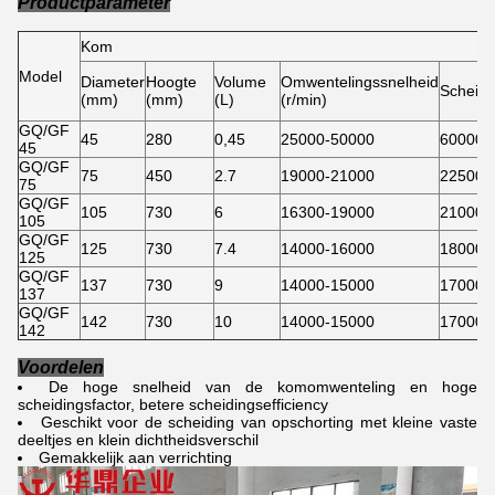
Productparameter
Kom
Model
Diameter
Hoogte
Volume
Omwentelingssnelheid
Scheidi
(mm)
(mm)
(L)
(r/min)
GQ/GF
45
280
0,45
25000-50000
60000
45
GQ/GF
75
450
2.7
19000-21000
22500
75
GQ/GF
105
730
6
16300-19000
21000
105
GQ/GF
125
730
7.4
14000-16000
18000
125
GQ/GF
137
730
9
14000-15000
17000
137
GQ/GF
142
730
10
14000-15000
17000
142
Voordelen
De hoge snelheid van de komomwenteling en hoge
scheidingsfactor, betere scheidingsefficiency
Geschikt voor de scheiding van opschorting met kleine vaste
deeltjes en klein dichtheidsverschil
Gemakkelijk aan verrichting