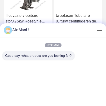
Het vaste-vloeibare
tweefasen Tubulaire
stof0.75kw Roestvrije
0.75kw centrifugeren de
staal centrifugeert GQ150
Olie GQ van de
Aix ManU
de Tubulaire Kom
Filterkokosnoot
Ga Nu Praten.
Ga Nu Praten.
centrifugeert
8:33 AM
Good day, what product are you looking for?
YIXING HUADING MACHINERY CO.,LTD.
info@yxhuading.com
86-510-87836501
NO.888#, YIGAO-WEG, YIXING, JIANGSU P.R.CHINA