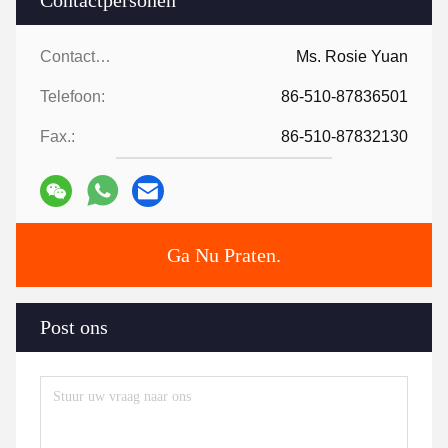
Contactpersonen:
Ms. Rosie Yuan
Telefoon:
86-510-87836501
Fax.:
86-510-87832130
Ga Nu Praten.
Post ons