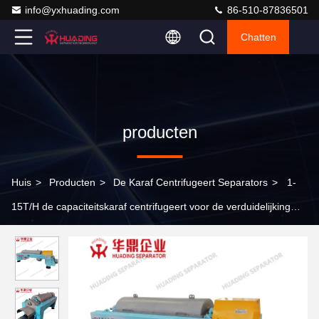
info@yxhuading.com
86-510-87836501
Chatten
producten
Huis
>
Producten
>
De Karaf Centrifugeert Separators
>
1-
15T/H de capaciteitskaraf centrifugeert voor de verduidelijking
van het drankvruchtensap