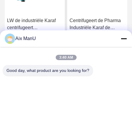
LW de industriële Karaf
Centrifugeert de Pharma
centrifugeert
Industriële Karaf de
Separators440v Vaste-
Machine van de de
Aix ManU
vloeibare stof
Plantaardige olieraffinage
Ga Nu Praten.
Ga Nu Praten.
van 90KW
3:40 AM
Good day, what product are you looking for?
YIXING HUADING MACHINERY CO.,LTD.
info@yxhuading.com
86-510-87836501
NO.888#, YIGAO-WEG, YIXING, JIANGSU P.R.CHINA