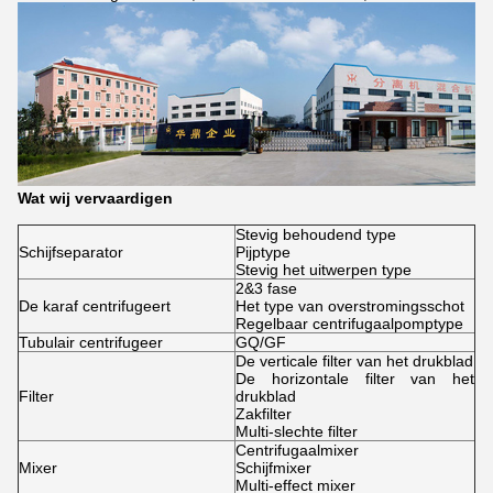
Wat wij vervaardigen
Stevig behoudend type
Schijfseparator
Pijptype
Stevig het uitwerpen type
2&3 fase
De karaf centrifugeert
Het type van overstromingsschot
Regelbaar centrifugaalpomptype
Tubulair centrifugeer
GQ/GF
De verticale filter van het drukblad
De horizontale filter van het
Filter
drukblad
Zakfilter
Multi-slechte filter
Centrifugaalmixer
Mixer
Schijfmixer
Multi-effect mixer