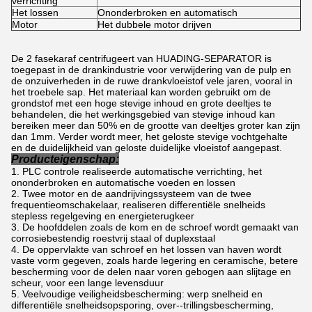
verrichting
Het lossen
Ononderbroken en automatisch
Motor
Het dubbele motor drijven
De 2 fasekaraf centrifugeert van HUADING-SEPARATOR is
toegepast in de drankindustrie voor verwijdering van de pulp en
de onzuiverheden in de ruwe drankvloeistof vele jaren, vooral in
het troebele sap. Het materiaal kan worden gebruikt om de
grondstof met een hoge stevige inhoud en grote deeltjes te
behandelen, die het werkingsgebied van stevige inhoud kan
bereiken meer dan 50% en de grootte van deeltjes groter kan zijn
dan 1mm. Verder wordt meer, het geloste stevige vochtgehalte
en de duidelijkheid van geloste duidelijke vloeistof aangepast.
Producteigenschap:
PLC controle realiseerde automatische verrichting, het
ononderbroken en automatische voeden en lossen
Twee motor en de aandrijvingssysteem van de twee
frequentieomschakelaar, realiseren differentiële snelheids
stepless regelgeving en energieterugkeer
De hoofddelen zoals de kom en de schroef wordt gemaakt van
corrosiebestendig roestvrij staal of duplexstaal
De oppervlakte van schroef en het lossen van haven wordt
vaste vorm gegeven, zoals harde legering en ceramische, betere
bescherming voor de delen naar voren gebogen aan slijtage en
scheur, voor een lange levensduur
Veelvoudige veiligheidsbescherming: werp snelheid en
differentiële snelheidsopsporing, over--trillingsbescherming,