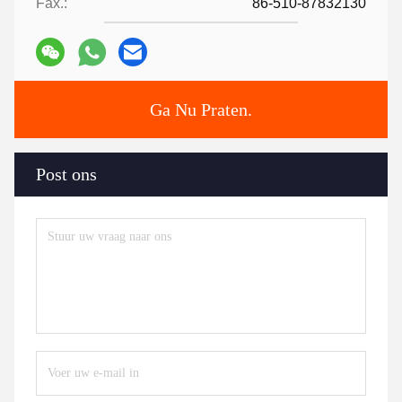
Fax.:
86-510-87832130
Ga Nu Praten.
Post ons