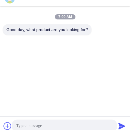
Machinewasverwijdering
Ga Nu Praten.
Ga Nu Praten.
Verticale de Olieseparator
7:00 AM
Good day, what product are you looking for?
YIXING HUADING MACHINERY CO.,LTD.
info@yxhuading.com
86-510-87836501
NO.888#, YIGAO-WEG, YIXING, JIANGSU P.R.CHINA
China Goede kwaliteit de separator van de schijfstapel
Auteursrecht © 2021-2026 YIXING HUADING MACHINERY
CO.,LTD. Alle rechten voorbehouden.