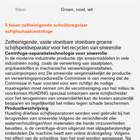
Kleur:
Groen, rood, wit
3 fasen zelfreinigende scheidsregelaar
schijfschaalcentrifuge
Zelfreinigende, vaste vloeibare vloeibare groene
schijfspeldseparator voor het recyclen van smeerolie
Centrifuge-separatietechnologie voor smeerolie
In de moderne industriële productie zijn smeermiddelen in vele
industrieën nodig, zoals de verwerking van staalplaten,
snijvloeistoffen in mechanische verwerkingsinstallaties,
vacuümpompen enz.De smeerolie vergemakkelijkt de productie-
en verwerkingsproceduresDe Commissie is van mening dat de
Commissie in haar voorstel voor een richtlijn de nodige
maatregelen moet nemen om de verontreiniging van het milieu te
voorkomen.HUADING speciaal ontworpen serie schijfscheider
voor het terugwinnen van smeerolieHet kan de kosten aanzienlijk
besparen en tegelijkertijd het milieu tegen schade beschermen.
Productbeschrijving
Huading driefase schijfseparatoren worden veel gebruikt bij het
terugvinden van smeerolie.Volgens de verschillende olie-
waterverhoudingenVoor materialen die harde onzuiverheden
bevatten, is de centrifuge-drom uitgerust met slijtagebestendige
onderdelen.De machine heeft een online drukregeling. Volgens
het effect van de scheiding, kan het snel worden aangepast. Na