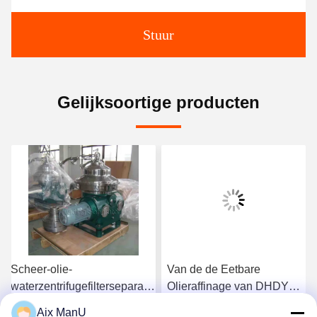
Stuur
Gelijksoortige producten
Scheer-olie-
Van de de Eetbare
waterzentrifugefilterseparator
Olieraffinage van DHDYS
ISO
van de de
Aix ManU