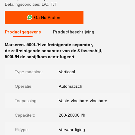
Betalingscondities: L/C, T/T
Ga Nu Praten.
Productgegevens
Productbeschrijving
Markeren:
500L/H zelfreinigende separator
,
de zelfreinigende separator van de 3 faseschijf
,
500L/H de schijfkom centrifugeert
Type machine:
Verticaal
Operatie:
Automatisch
Toepassing:
Vaste-vloeibare-vloeibare
Capaciteit:
200-20000 l/h
Rijtype:
Vervaardiging