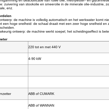
ontgamming en deacidificatie van ruwe olie; methylester- en glycerinese
ie: zuivering van stookolie en smeerolie in de minerale olie-industrie, 
ale, enz.
rdelen
fontwerp: de machine is volledig automatisch en het werkwater komt nie
t een hoge snelheid: de schaal draait met een zeer hoge snelheid en zo
 scheiden.
keurig ontwerp: de machine werkt soepel, het scheidingseffect is bete
eter
220 tot en met 440 V
4-90 kW
mzetter
ABB of CUMARK
ABB of WANNAN