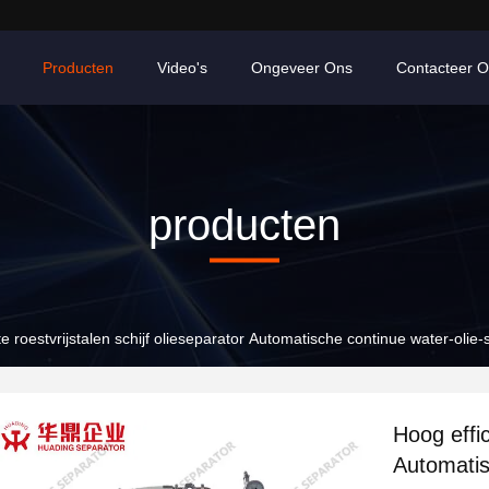
Producten
Video's
Ongeveer Ons
Contacteer 
producten
te roestvrijstalen schijf olieseparator Automatische continue water-olie
Hoog effic
Automatis