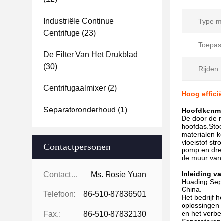
Industriële Continue
Type m
Centrifuge
(23)
Toepas
De Filter Van Het Drukblad
(30)
Rijden:
Centrifugaalmixer
(2)
Hoog effici
Separatoronderhoud
(1)
Hoofdkenm
De door de m
hoofdas.Stoc
materialen k
vloeistof st
Contactpersonen
pomp en drei
de muur van 
Inleiding va
Contactpersonen:
Ms. Rosie Yuan
Huading Sepa
China.
Telefoon:
86-510-87836501
Het bedrijf 
oplossingen 
en het verbe
Fax.:
86-510-87832130