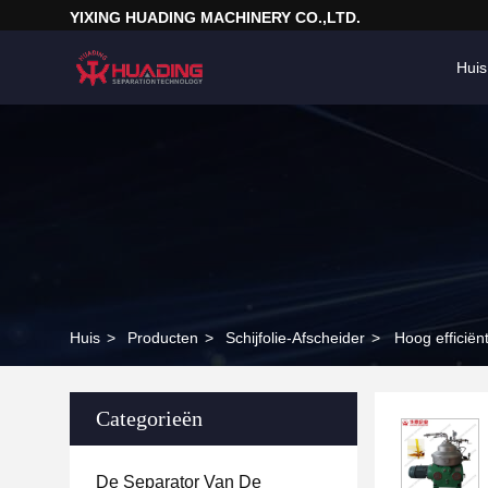
YIXING HUADING MACHINERY CO.,LTD.
Huis
Huis
>
Producten
>
Schijfolie-Afscheider
>
Hoog efficiën
Categorieën
De Separator Van De