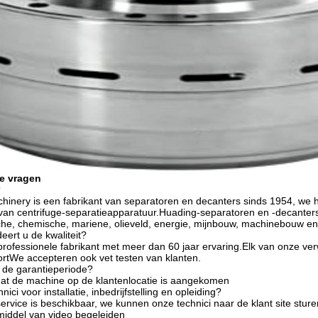
e vragen
?
inery is een fabrikant van separatoren en decanters sinds 1954, we 
an centrifuge-separatieapparatuur.Huading-separatoren en -decanters 
he, chemische, mariene, olieveld, energie, mijnbouw, machinebouw en
ert u de kwaliteit?
 professionele fabrikant met meer dan 60 jaar ervaring.Elk van onze ve
ortWe accepteren ook vet testen van klanten.
 de garantieperiode?
dat de machine op de klantenlocatie is aangekomen
nici voor installatie, inbedrijfstelling en opleiding?
vice is beschikbaar, we kunnen onze technici naar de klant site sturen v
middel van video begeleiden