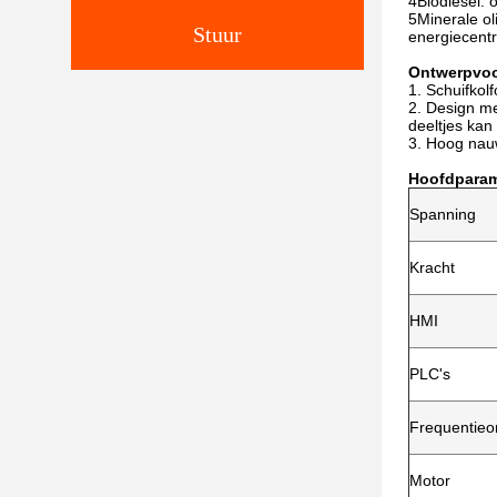
4Biodiesel: 
5Minerale ol
Stuur
energiecentr
Ontwerpvoo
1. Schuifkol
2. Design me
deeltjes kan
3. Hoog nauw
Hoofdparam
Spanning
Kracht
HMI
PLC's
Frequentieo
Motor