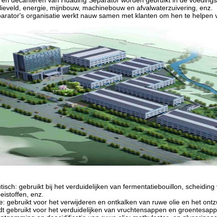
 en decanteren van Huading Separator worden gebruikt in de voedings
lieveld, energie, mijnbouw, machinebouw en afvalwaterzuivering, enz.
rator's organisatie werkt nauw samen met klanten om hen te helpen voor
isch: gebruikt bij het verduidelijken van fermentatiebouillon, scheiding
eistoffen, enz.
ie: gebruikt voor het verwijderen en ontkalken van ruwe olie en het on
t gebruikt voor het verduidelijken van vruchtensappen en groentesap