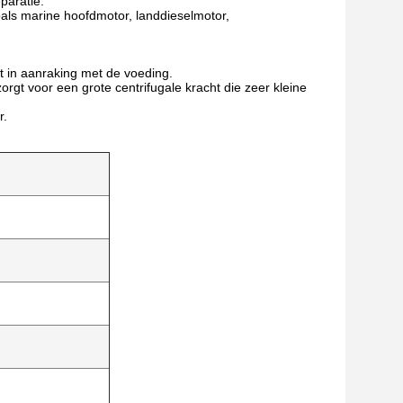
paratie.
zoals marine hoofdmotor, landdieselmotor,
t in aanraking met de voeding.
rgt voor een grote centrifugale kracht die zeer kleine
r.