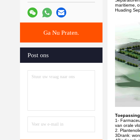
Separatoren
maritieme, o
Huading Sepa
Ga Nu Praten.
Post ons
Toepassing
1- Farmaceut
van orale vlo
2. Plantenol
3Drank: word