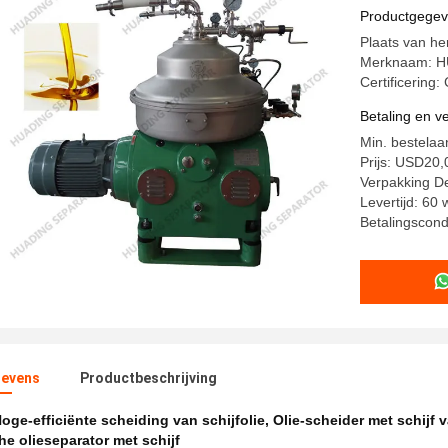
levensduu
Productgege
Plaats van he
Merknaam: 
Certificering:
Betaling en 
Min. bestelaan
Prijs: USD20
Verpakking De
Levertijd: 60
Betalingscondi
evens
Productbeschrijving
oge-efficiënte scheiding van schijfolie
,
Olie-scheider met schijf v
e olieseparator met schijf