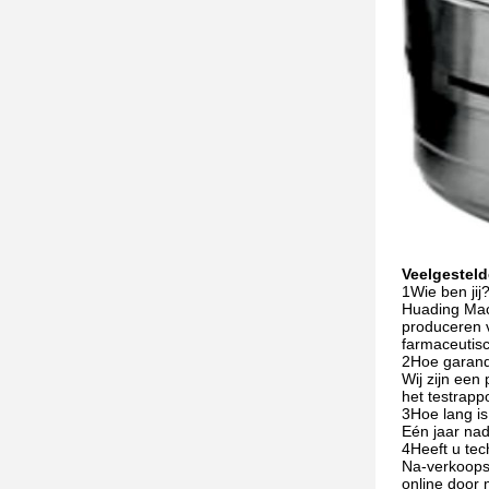
Veelgesteld
1Wie ben jij
Huading Mach
produceren v
farmaceutisc
2Hoe garande
Wij zijn een
het testrapp
3Hoe lang is
Eén jaar na
4Heeft u tech
Na-verkoopser
online door 