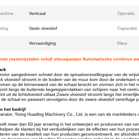
achine:
Verticaal
Operatie:
sing:
Vaste vloeistof
Capaciteit:
Vervaardiging
Kleur:
ënte roestvrijstalen schijf olieseparator Automatische continue wa
erk
otor aangedreven schotel door de spiraalversnellingspar van de wrijv
k vloeistof stroomt in de bodem van de muur kom door de onderkant van
omen op de binnenwand van de schaal terecht en vormen zich in het res
roomt langs de buitenste kegeloppervlakken van schijven naar het centru
nt uit de lichtvloeistof uitlaat.Zware vloeistof stroomt langs het innerl
de schaal en passeert vervolgens door de zware vloeistof centrifuge po
n het bedrijf
rator, Yixing Huading Machinery Co., Ltd, is een van de marktleiders 
heeft meer dan 60 jaar ervaring in het ontwerpen en produceren van cen
helpen de klanten bij het verduidelijken van de effecten van hun proce
teren van de kwaliteit van hun producten.geconcentreerd, en afzonderli