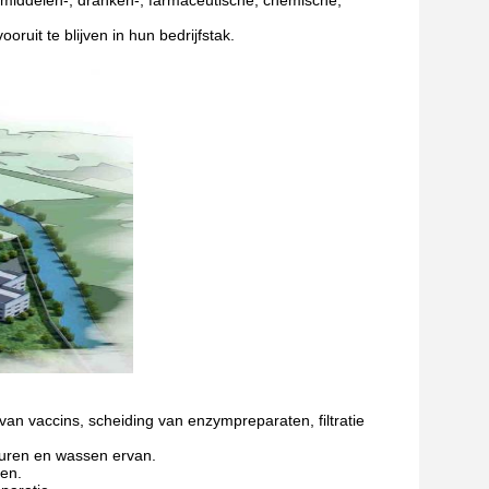
middelen-, dranken-, farmaceutische, chemische,
uit te blijven in hun bedrijfstak.
 van vaccins, scheiding van enzympreparaten, filtratie
tzuren en wassen ervan.
pen.