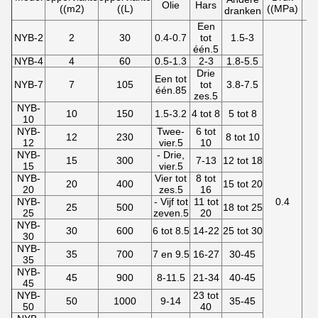
Olie
Hars
((m2)
((L)
((MPa)
dranken
Een
NYB-2
2
30
0.4-0.7
tot
1.5-3
één.5
NYB-4
4
60
0.5-1.3
2-3
1.8-5.5
Drie
Een tot
NYB-7
7
105
tot
3.8-7.5
één.85
zes.5
NYB-
10
150
1.5-3.2
4 tot 8
5 tot 8
10
NYB-
Twee-
6 tot
12
230
8 tot 10
12
vier.5
10
NYB-
- Drie,
15
300
7-13
12 tot 18
15
vier.5
NYB-
Vier tot
8 tot
20
400
15 tot 20
20
zes.5
16
NYB-
- Vijf tot
11 tot
0.4
25
500
18 tot 25
25
zeven.5
20
NYB-
30
600
6 tot 8.5
14-22
25 tot 30
30
NYB-
35
700
7 en 9.5
16-27
30-45
35
NYB-
45
900
8-11.5
21-34
40-45
45
NYB-
23 tot
50
1000
9-14
35-45
50
40