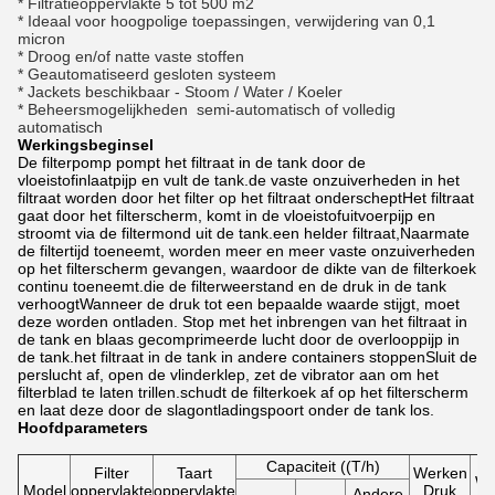
* Filtratieoppervlakte 5 tot 500 m2
* Ideaal voor hoogpolige toepassingen, verwijdering van 0,1
micron
* Droog en/of natte vaste stoffen
* Geautomatiseerd gesloten systeem
* Jackets beschikbaar - Stoom / Water / Koeler
* Beheersmogelijkheden ­ semi-automatisch of volledig
automatisch
Werkingsbeginsel
De filterpomp pompt het filtraat in de tank door de
vloeistofinlaatpijp en vult de tank.de vaste onzuiverheden in het
filtraat worden door het filter op het filtraat onderscheptHet filtraat
gaat door het filterscherm, komt in de vloeistofuitvoerpijp en
stroomt via de filtermond uit de tank.een helder filtraat,Naarmate
de filtertijd toeneemt, worden meer en meer vaste onzuiverheden
op het filterscherm gevangen, waardoor de dikte van de filterkoek
continu toeneemt.die de filterweerstand en de druk in de tank
verhoogtWanneer de druk tot een bepaalde waarde stijgt, moet
deze worden ontladen. Stop met het inbrengen van het filtraat in
de tank en blaas gecomprimeerde lucht door de overlooppijp in
de tank.het filtraat in de tank in andere containers stoppenSluit de
perslucht af, open de vlinderklep, zet de vibrator aan om het
filterblad te laten trillen.schudt de filterkoek af op het filterscherm
en laat deze door de slagontladingspoort onder de tank los.
Hoofdparameters
Capaciteit ((T/h)
Filter
Taart
Werken
We
Model
oppervlakte
oppervlakte
Druk
Andere