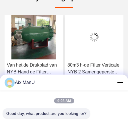
Van het de Drukblad van
80m3 h-de Filter Verticale
NYB Hand de Filter
NYB 2 Samengeperste
Industriële 0.4mpa Groene
Lucht van het Drukblad
Aix ManU
Verticaal
Ga Nu Praten.
Ga Nu Praten.
9:08 AM
Good day, what product are you looking for?