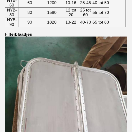
NYB-
60
1200
10-16
25-45
40 tot 50
60
NYB-
12 tot
25 tot
80
1580
55 tot 70
80
20
60
NYB-
90
1820
13-22
40-70
65 tot 80
90
Filterblaadjes