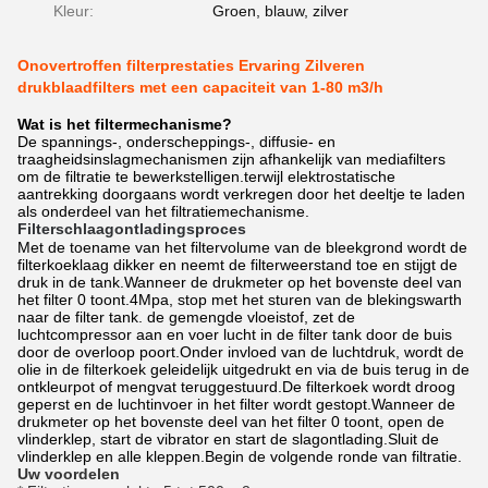
Kleur:
Groen, blauw, zilver
Onovertroffen filterprestaties Ervaring Zilveren
drukblaadfilters met een capaciteit van 1-80 m3/h
Wat is het filtermechanisme?
De spannings-, onderscheppings-, diffusie- en
traagheidsinslagmechanismen zijn afhankelijk van mediafilters
om de filtratie te bewerkstelligen.terwijl elektrostatische
aantrekking doorgaans wordt verkregen door het deeltje te laden
als onderdeel van het filtratiemechanisme.
Filterschlaagontladingsproces
Met de toename van het filtervolume van de bleekgrond wordt de
filterkoeklaag dikker en neemt de filterweerstand toe en stijgt de
druk in de tank.Wanneer de drukmeter op het bovenste deel van
het filter 0 toont.4Mpa, stop met het sturen van de blekingswarth
naar de filter tank. de gemengde vloeistof, zet de
luchtcompressor aan en voer lucht in de filter tank door de buis
door de overloop poort.Onder invloed van de luchtdruk, wordt de
olie in de filterkoek geleidelijk uitgedrukt en via de buis terug in de
ontkleurpot of mengvat teruggestuurd.De filterkoek wordt droog
geperst en de luchtinvoer in het filter wordt gestopt.Wanneer de
drukmeter op het bovenste deel van het filter 0 toont, open de
vlinderklep, start de vibrator en start de slagontlading.Sluit de
vlinderklep en alle kleppen.Begin de volgende ronde van filtratie.
Uw voordelen