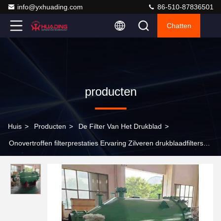
info@yxhuading.com
86-510-87836501
Chatten
producten
Huis
>
Producten
>
De Filter Van Het Drukblad
>
Onovertroffen filterprestaties Ervaring Zilveren drukblaadfilters
met een capaciteit van 1-80 m3/h