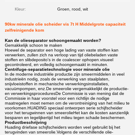
Kleur:
Groen, rood, wit
90kw minerale olie scheider vis 7t H Middelgrote capaciteit
zelfreinigende kom
Kan de olieseparator schoongemaakt worden?
Gemakkelijk schoon te maken
Hoewel de separator een hoge lading van vaste stoffen kan
verwerken, zullen zich na verloop van tijd oliebeladen vaste
stoffen en slibdeposito's in de coalescer ophopen.visueel
gecontroleerd, en volledig schoongemaakt in minuten.
Centrifuge-separatietechnologie voor minerale olie
In de moderne industriële productie zijn smeermiddelen in veel
industrieën nodig, zoals de verwerking van staalplaten,
snijvloeistoffen in mechanische verwerkingsinstallaties,
vacuümpompen, enz.De smeerolie vergemakkelijkt de productie-
en verwerkingsproceduresDe Commissie is van mening dat de
Commissie in haar voorstel voor een richtlijn de nodige
maatregelen moet nemen om de verontreiniging van het milieu te
voorkomen.HUADING speciaal ontworpen serie schijfscheider
voor het terugwinnen van smeerolieHet kan de kosten aanzienlijk
besparen en tegelijkertijd het milieu tegen schade beschermen.
Productbeschrijving
Huading driefase schijfscheiders worden veel gebruikt bij het
terugvinden van smeerolie.Volgens de verschillende olie-