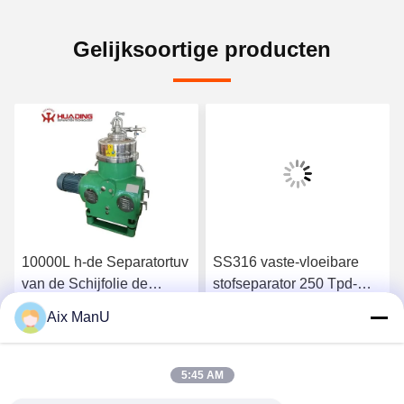
Gelijksoortige producten
10000L h-de Separatortuv
SS316 vaste-vloeibare
van de Schijfolie de
stofseparator 250 Tpd-
Schijfstapel centrifugeert
Schijfkom centrifugeert
Aix ManU
Ga Nu Praten.
Ga Nu Praten.
5:45 AM