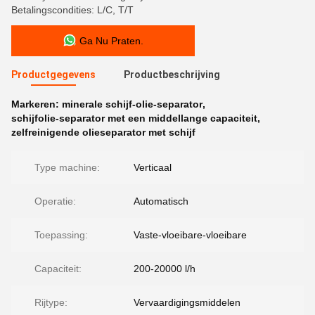
Betalingscondities: L/C, T/T
Ga Nu Praten.
Productgegevens
Productbeschrijving
Markeren:
minerale schijf-olie-separator
,
schijfolie-separator met een middellange capaciteit
,
zelfreinigende olieseparator met schijf
Type machine:
Verticaal
Operatie:
Automatisch
Toepassing:
Vaste-vloeibare-vloeibare
Capaciteit:
200-20000 l/h
Rijtype:
Vervaardigingsmiddelen