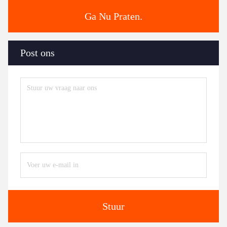
Ga Nu Praten.
Post ons
Stuur