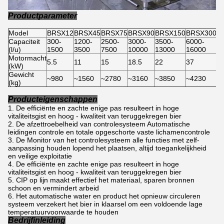
Productparameter
Model
BRSX12
BRSX45
BRSX75
BRSX90
BRSX150
BRSX300
Capaciteit
300-
1200-
2500-
3000-
3500-
6000-
(l/u)
1500
3500
7500
10000
13000
16000
Motormacht
5.5
11
15
18.5
22
37
(kW)
Gewicht
~980
~1560
~2780
~3160
~3850
~4230
(kg)
Producteigenschappen
De efficiënte en zachte enige pas resulteert in hoge
vitaliteitsgist en hoog - kwaliteit van teruggekregen bier
De afzettroebelheid van controlesysteem Automatische
leidingen controle en totale opgeschorte vaste lichamencontrole
De Monitor van het controlesysteem alle functies met zelf-
aanpassing houden lopend het plaatsen, altijd toegankelijkheid
en veilige exploitatie
De efficiënte en zachte enige pas resulteert in hoge
vitaliteitsgist en hoog - kwaliteit van teruggekregen bier
CIP op lijn maakt effectief het materiaal, sparen bronnen
schoon en vermindert arbeid
Het automatische water en product het opnieuw circuleren
systeem verzekert het bier in klaarsel om een voldoende lage
temperatuurvoorwaarde te houden
Bedrijfinleiding