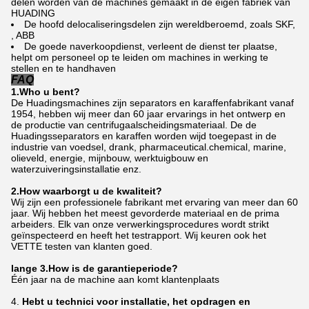
delen worden van de machines gemaakt in de eigen fabriek van
HUADING
De hoofd delocaliseringsdelen zijn wereldberoemd, zoals SKF,
, ABB
De goede naverkoopdienst, verleent de dienst ter plaatse,
helpt om personeel op te leiden om machines in werking te
stellen en te handhaven
FAQ
1.Who u bent?
De Huadingsmachines zijn separators en karaffenfabrikant vanaf
1954, hebben wij meer dan 60 jaar ervarings in het ontwerp en
de productie van centrifugaalscheidingsmateriaal. De de
Huadingsseparators en karaffen worden wijd toegepast in de
industrie van voedsel, drank, pharmaceutical.chemical, marine,
olieveld, energie, mijnbouw, werktuigbouw en
waterzuiveringsinstallatie enz.
2.How waarborgt u de kwaliteit?
Wij zijn een professionele fabrikant met ervaring van meer dan 60
jaar. Wij hebben het meest gevorderde materiaal en de prima
arbeiders. Elk van onze verwerkingsprocedures wordt strikt
geïnspecteerd en heeft het testrapport. Wij keuren ook het
VETTE testen van klanten goed.
lange 3.How is de garantieperiode?
Één jaar na de machine aan komt klantenplaats
4.
Hebt u technici voor installatie, het opdragen en