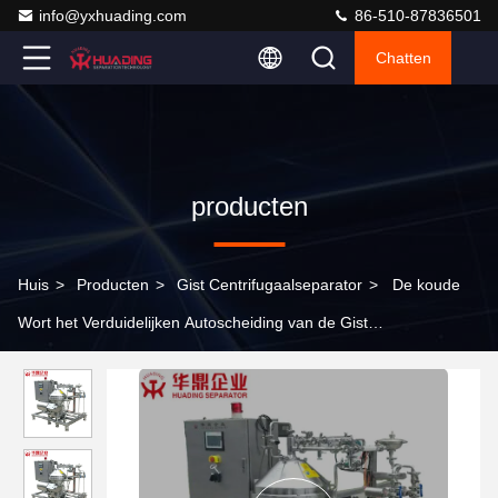
info@yxhuading.com
86-510-87836501
Chatten
producten
Huis
>
Producten
>
Gist Centrifugaalseparator
>
De koude
Wort het Verduidelijken Autoscheiding van de Gist
Centrifugaalseparator met PLC en HMI