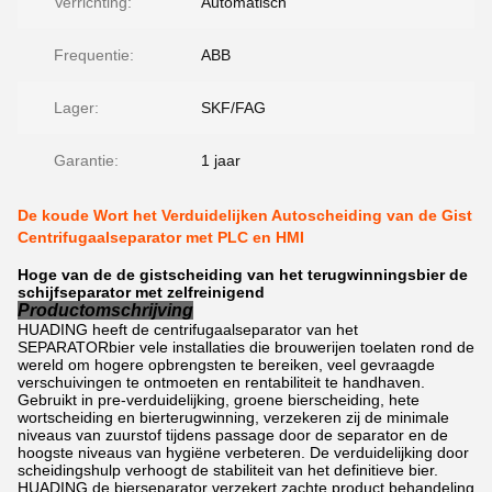
Verrichting:
Automatisch
Frequentie:
ABB
Lager:
SKF/FAG
Garantie:
1 jaar
De koude Wort het Verduidelijken Autoscheiding van de Gist
Centrifugaalseparator met PLC en HMI
Hoge van de de gistscheiding van het terugwinningsbier de
schijfseparator met zelfreinigend
Productomschrijving
HUADING heeft de centrifugaalseparator van het
SEPARATORbier vele installaties die brouwerijen toelaten rond de
wereld om hogere opbrengsten te bereiken, veel gevraagde
verschuivingen te ontmoeten en rentabiliteit te handhaven.
Gebruikt in pre-verduidelijking, groene bierscheiding, hete
wortscheiding en bierterugwinning, verzekeren zij de minimale
niveaus van zuurstof tijdens passage door de separator en de
hoogste niveaus van hygiëne verbeteren. De verduidelijking door
scheidingshulp verhoogt de stabiliteit van het definitieve bier.
HUADING de bierseparator verzekert zachte product behandeling