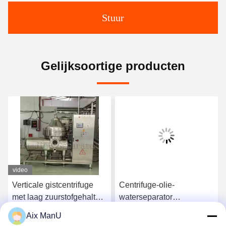
Stuur
Gelijksoortige producten
video
Verticale gistcentrifuge
Centrifuge-olie-
met laag zuurstofgehalte
waterseparator
Afvaloliecentrifuge
Elektromagnetisch
Aix ManU