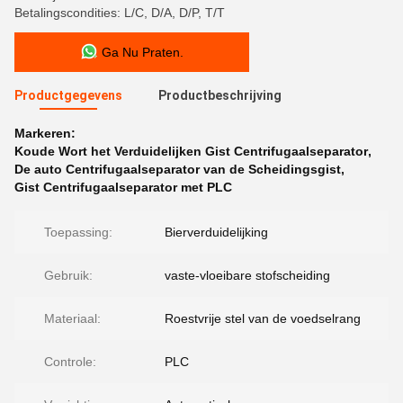
Betalingscondities: L/C, D/A, D/P, T/T
Ga Nu Praten.
Productgegevens
Productbeschrijving
Markeren:
Koude Wort het Verduidelijken Gist Centrifugaalseparator
,
De auto Centrifugaalseparator van de Scheidingsgist
,
Gist Centrifugaalseparator met PLC
Toepassing:
Bierverduidelijking
Gebruik:
vaste-vloeibare stofscheiding
Materiaal:
Roestvrije stel van de voedselrang
Controle:
PLC