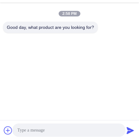
Ga Nu Praten.
Ga Nu Praten.
2:58 PM
Good day, what product are you looking for?
YIXING HUADING MACHINERY CO.,LTD.
info@yxhuading.com
86-510-87836501
NO.888#, YIGAO-WEG, YIXING, JIANGSU P.R.CHINA
China Goede kwaliteit de separator van de schijfstapel
Auteursrecht © 2021-2026 YIXING HUADING MACHINERY
CO.,LTD. Alle rechten voorbehouden.