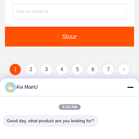
Stuur
1
2
3
4
5
6
7
Aix ManU
5:50 AM
Good day, what product are you looking for?