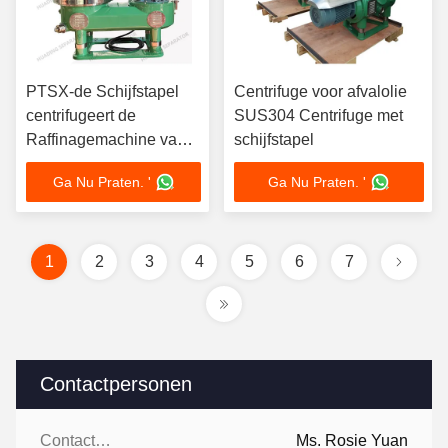
PTSX-de Schijfstapel
Centrifuge voor afvalolie
centrifugeert de
SUS304 Centrifuge met
Raffinagemachine van
schijfstapel
de Specificatie316l
Ga Nu Praten. '
Ga Nu Praten. '
Eetbare Olie
1
2
3
4
5
6
7
Contactpersonen
Contactpersonen:
Ms. Rosie Yuan