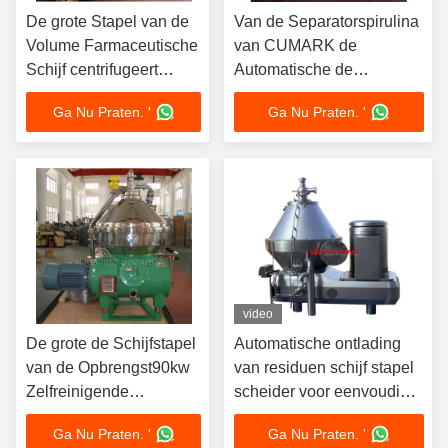
De grote Stapel van de
Van de Separatorspirulina
Volume Farmaceutische
van CUMARK de
Schijf centrifugeert
Automatische de
Filterseparator 90KW
Schijfstapel centrifugeert
Ga Nu Praten. '
Ga Nu Praten. '
video
De grote de Schijfstapel
Automatische ontlading
van de Opbrengst90kw
van residuen schijf stapel
Zelfreinigende
scheider voor eenvoudig
Separator 440V
onderhoud
Ga Nu Praten. '
Ga Nu Praten. '
centrifugeert