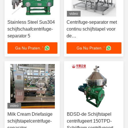
video
Stainless Steel Sus304
Centrifuge-separator met
schijfschaafcentrifuge-
continu schijfstapel voor
separator 5
de
voedingsmiddelenindustrie
Ga Nu Praten. '
Ga Nu Praten. '
video
Milk Cream Driefasige
BDSD-de Schijfstapel
schijfstapelcentrifuge-
centrifugeert 150TPD-
separator
Schijfkom centrifugeert