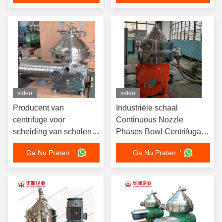
video
video
Producent van
Industriële schaal
centrifuge voor
Continuous Nozzle
scheiding van schalen
Phases Bowl Centrifugal
met glycerol op
Baker Yeast Separator
Ga Nu Praten. '
Ga Nu Praten. '
schijfstapel