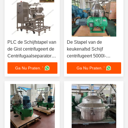
PLC de Schijfstapel van
De Stapel van de
de Gist centrifugeert de
keukenafsd Schijf
Centrifugaalseparator
centrifugeert 5000l-
Bostelwort
Algenseparator
Ga Nu Praten. '
Ga Nu Praten. '