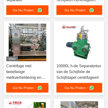
Ga Nu Praten. '
Ga Nu Praten. '
video
Centrifuge met
10000L h-de Separatortuv
tweefasige
van de Schijfolie de
melkverheldering en
Schijfstapel centrifugeert
driefasige ontvettende
Ga Nu Praten. '
Ga Nu Praten. '
schijfstapel