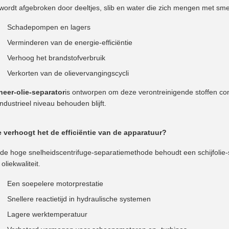
 wordt afgebroken door deeltjes, slib en water die zich mengen met smee
Schadepompen en lagers
Verminderen van de energie-efficiëntie
Verhoog het brandstofverbruik
Verkorten van de olievervangingscycli
heer-olie-separator
is ontworpen om deze verontreinigende stoffen con
industrieel niveau behouden blijft.
 verhoogt het de efficiëntie van de apparatuur?
 de hoge snelheidscentrifuge-separatiemethode behoudt een schijfolie-
 oliekwaliteit.
Een soepelere motorprestatie
Snellere reactietijd in hydraulische systemen
Lagere werktemperatuur