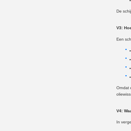
De schi
V3: Ho
Een sch
Omdat d
oliewis
V4: Wa
In verge