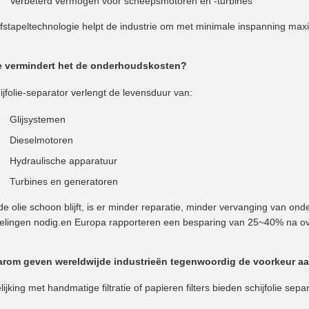
Verbeterd vermogen voor scheepsmotoren en -turbines
jfstapeltechnologie helpt de industrie om met minimale inspanning maxim
e vermindert het de onderhoudskosten?
ijfolie-separator verlengt de levensduur van:
Glijsystemen
Dieselmotoren
Hydraulische apparatuur
Turbines en generatoren
e olie schoon blijft, is er minder reparatie, minder vervanging van o
selingen nodig.en Europa rapporteren een besparing van 25~40% na ove
arom geven wereldwijde industrieën tegenwoordig de voorkeur aan
lijking met handmatige filtratie of papieren filters bieden schijfolie sepa