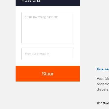
Post ons
Hoe ver
Stuur
Veel fa
onderho
diepere 
V1: Wel